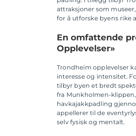
padling. I tillegg tilbyr 
attraksjoner som museer,
for å utforske byens rike a
En omfattende pr
Opplevelser»
Trondheim opplevelser kan
interesse og intensitet. 
tilbyr byen et bredt spe
fra Munkholmen-klippen, 
havkajakkpadling gjennom
appellerer til de eventyr
selv fysisk og mentalt.