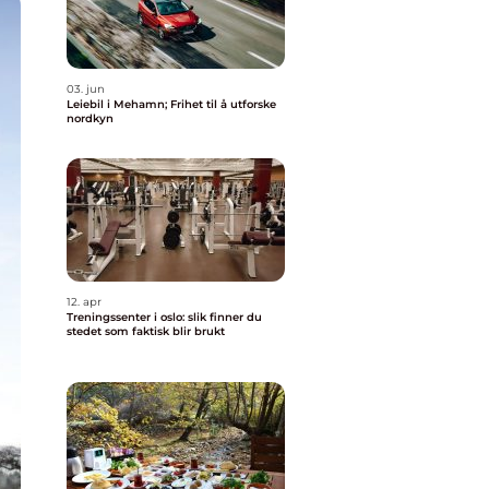
03. jun
Leiebil i Mehamn; Frihet til å utforske
nordkyn
12. apr
Treningssenter i oslo: slik finner du
stedet som faktisk blir brukt