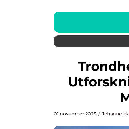
Trondheim Opplevelser:
Utforskn
M
01 november 2023
Johanne H