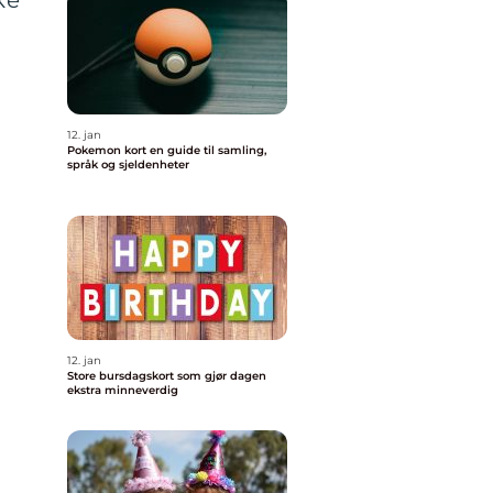
ke
t
12. jan
Pokemon kort en guide til samling,
språk og sjeldenheter
g
12. jan
Store bursdagskort som gjør dagen
ekstra minneverdig