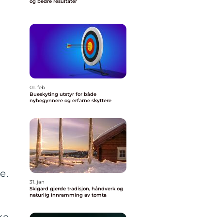
og bedre resultater
01. feb
Bueskyting utstyr for både
nybegynnere og erfarne skyttere
e.
31. jan
Skigard gjerde tradisjon, håndverk og
naturlig innramming av tomta