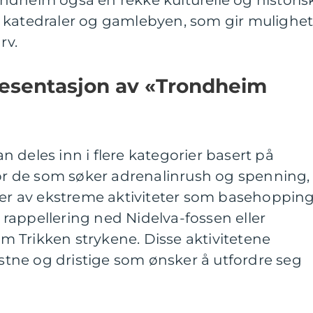
Trondheim også en rekke kulturelle og historis
 katedraler og gamlebyen, som gir mulighe
rv.
esentasjon av «Trondheim
 deles inn i flere kategorier basert på
For de som søker adrenalinrush og spenning,
kter av ekstreme aktiviteter som basehoppin
rappellering ned Nidelva-fossen eller
 Trikken strykene. Disse aktivitetene
lystne og dristige som ønsker å utfordre seg