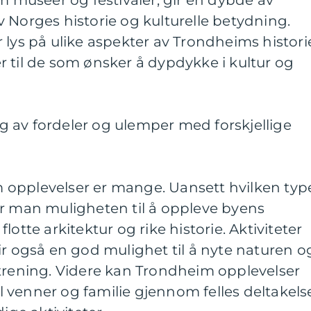
om museer og festivaler, gir en dybde av
 Norges historie og kulturelle betydning.
 lys på ulike aspekter av Trondheims histori
 til de som ønsker å dypdykke i kultur og
 av fordeler og ulemper med forskjellige
»
opplevelser er mange. Uansett hvilken typ
år man muligheten til å oppleve byens
lotte arkitektur og rike historie. Aktiviteter
ir også en god mulighet til å nyte naturen o
 trening. Videre kan Trondheim opplevelser
til venner og familie gjennom felles deltakelse