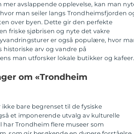
en mer avslappende opplevelse, kan man nyt
, hvor man seiler langs Trondheimsfjorden o
n over byen. Dette gir den perfekte
en friske sjøbrisen og nyte det vakre
Byvandringsturer er også populære, hvor m
historiske arv og vandre på
ens man utforsker lokale butikker og kafeer
inger om «Trondheim
ikke bare begrenset til de fysiske
også et imponerende utvalg av kulturelle
l har Trondheim flere museer som
m, som gir besøkende en dypere forståelse