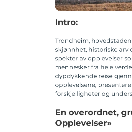
Intro:
Trondheim, hovedstaden i 
skjønnhet, historiske arv 
spekter av opplevelser so
mennesker fra hele verden
dypdykkende reise gjen
opplevelsene, presentere 
forskjelligheter og under
En overordnet, g
Opplevelser»