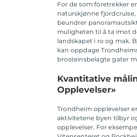
For de som foretrekker 
naturskjønne fjordcruise
beundrer panoramautsikte
muligheten til å ta imot d
landskapet i ro og mak. 
kan oppdage Trondheims 
brosteinsbelagte gater m
Kvantitative mål
Opplevelser»
Trondheim opplevelser er 
aktivitetene byen tilbyr 
opplevelser. For eksempe
Vitensenteret og Rockhei