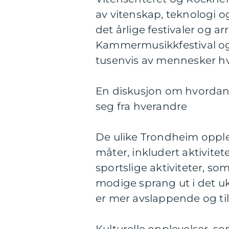
av vitenskap, teknologi og
det årlige festivaler og
Kammermusikkfestival og 
tusenvis av mennesker h
En diskusjon om hvordan f
seg fra hverandre
De ulike Trondheim opplev
måter, inkludert aktivitet
sportslige aktiviteter, som
modige sprang ut i det u
er mer avslappende og tilb