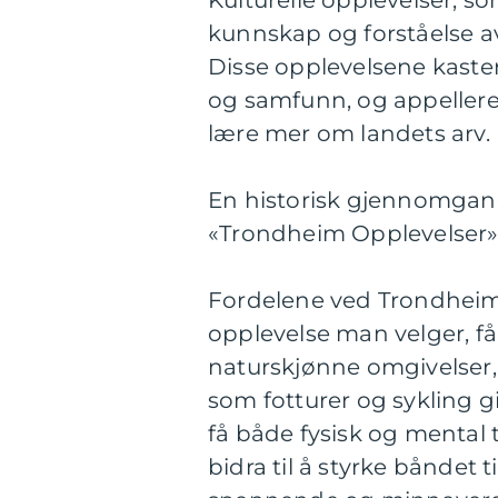
Kulturelle opplevelser, s
kunnskap og forståelse av
Disse opplevelsene kaster
og samfunn, og appellerer
lære mer om landets arv.
En historisk gjennomgang
«Trondheim Opplevelser
Fordelene ved Trondheim 
opplevelse man velger, f
naturskjønne omgivelser, f
som fotturer og sykling g
få både fysisk og mental
bidra til å styrke båndet 