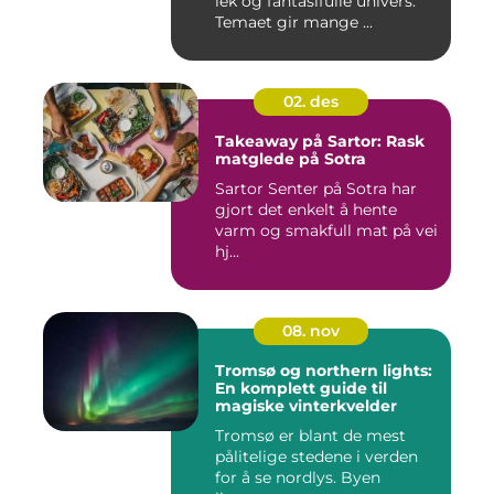
lek og fantasifulle univers.
Temaet gir mange ...
02. des
Takeaway på Sartor: Rask
matglede på Sotra
Sartor Senter på Sotra har
gjort det enkelt å hente
varm og smakfull mat på vei
hj...
08. nov
Tromsø og northern lights:
En komplett guide til
magiske vinterkvelder
Tromsø er blant de mest
pålitelige stedene i verden
for å se nordlys. Byen