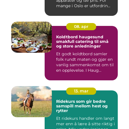
apparater og lav pris. For
mange i Oslo er utfordrin...
08. apr
Koldtbord haugesund
smakfull catering til små
og store anledninger
Et godt koldtbord samler
folk rundt maten og gjør en
vanlig sammenkomst om til
en opplevelse. I Haug...
13. mar
Ridekurs som gir bedre
samspill mellom hest og
rytter
Et ridekurs handler om langt
mer enn å lære å sitte riktig i