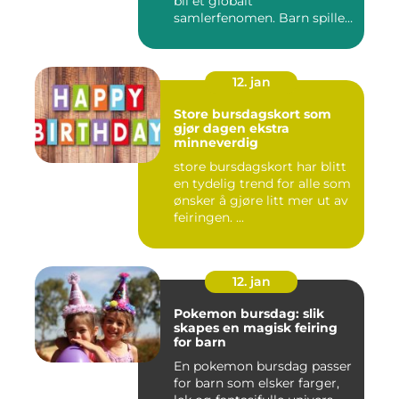
bli et globalt
samlerfenomen. Barn spiller
...
12. jan
Store bursdagskort som
gjør dagen ekstra
minneverdig
store bursdagskort har blitt
en tydelig trend for alle som
ønsker å gjøre litt mer ut av
feiringen. ...
12. jan
Pokemon bursdag: slik
skapes en magisk feiring
for barn
En pokemon bursdag passer
for barn som elsker farger,