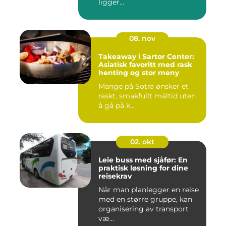
ligger...
08. nov
Takeaway i Sartor Center:
Asiatisk favoritt med rask
henting og stor meny
Mange på Sotra ønsker et
raskt, smakfullt måltid uten
å gå på k...
02. okt
Leie buss med sjåfør: En
praktisk løsning for dine
reisekrav
Når man planlegger en reise
med en større gruppe, kan
organisering av transport
væ...