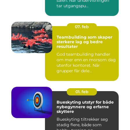
salen. Når undervisningen
tar utgangspu...
07. feb
Teambuilding som skaper
sterkere lag og bedre
resultater
God teambuilding handler
om mer enn en morsom dag
utenfor kontoret. Når
grupper får dele
opplevelser...
01. feb
Bueskyting utstyr for både
nybegynnere og erfarne
skyttere
Bueskyting tiltrekker seg
stadig flere, både som