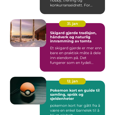
hobby, trening og
konkurranseidrett. For
mange virk...
31. jan
Skigard gjerde tradisjon,
håndverk og naturlig
innramming av tomta
Et skigard gjerde er mer enn
bare en praktisk måte å dele
inn eiendom på. Det
fungerer som en tydeli...
12. jan
Pokemon kort en guide til
samling, språk og
sjeldenheter
pokemon kort har gått fra å
være en enkel barnelek til å