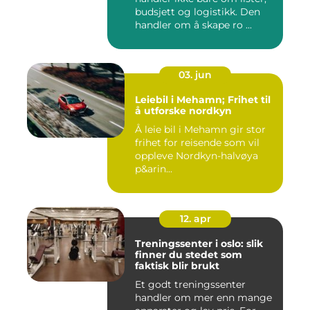
budsjett og logistikk. Den
handler om å skape ro ...
03. jun
Leiebil i Mehamn; Frihet til
å utforske nordkyn
Å leie bil i Mehamn gir stor
frihet for reisende som vil
oppleve Nordkyn-halvøya
p&arin...
12. apr
Treningssenter i oslo: slik
finner du stedet som
faktisk blir brukt
Et godt treningssenter
handler om mer enn mange