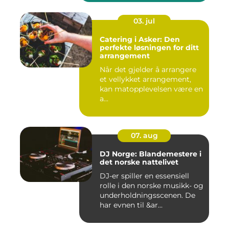
03. jul
Catering i Asker: Den
perfekte løsningen for ditt
arrangement
Når det gjelder å arrangere
et vellykket arrangement,
kan matopplevelsen være en
a...
07. aug
DJ Norge: Blandemestere i
det norske nattelivet
DJ-er spiller en essensiell
rolle i den norske musikk- og
underholdningsscenen. De
har evnen til &ar...