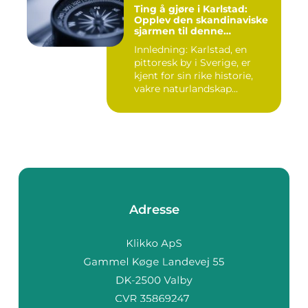
Ting å gjøre i Karlstad:
Opplev den skandinaviske
sjarmen til denne
sjarmerende svenske byen
Innledning: Karlstad, en
pittoresk by i Sverige, er
kjent for sin rike historie,
vakre naturlandskap...
Adresse