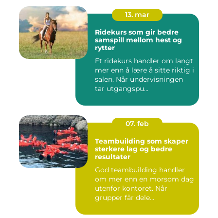
13. mar
Ridekurs som gir bedre
samspill mellom hest og
rytter
Et ridekurs handler om langt
mer enn å lære å sitte riktig i
salen. Når undervisningen
tar utgangspu...
07. feb
Teambuilding som skaper
sterkere lag og bedre
resultater
God teambuilding handler
om mer enn en morsom dag
utenfor kontoret. Når
grupper får dele
opplevelser...