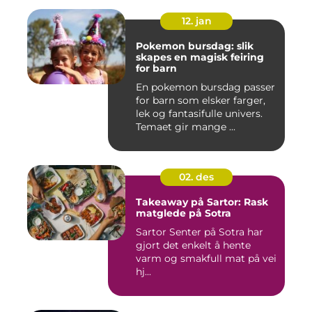
12. jan
Pokemon bursdag: slik
skapes en magisk feiring
for barn
En pokemon bursdag passer
for barn som elsker farger,
lek og fantasifulle univers.
Temaet gir mange ...
02. des
Takeaway på Sartor: Rask
matglede på Sotra
Sartor Senter på Sotra har
gjort det enkelt å hente
varm og smakfull mat på vei
hj...