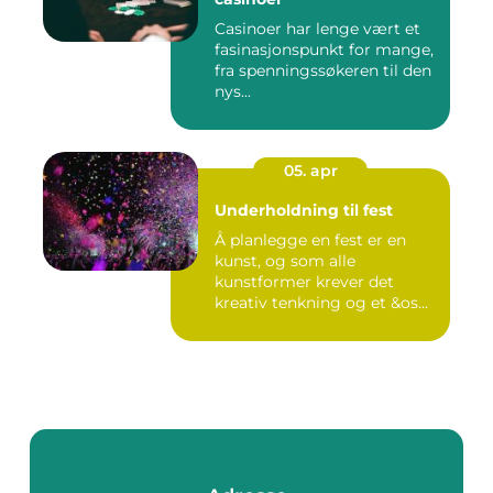
Casinoer har lenge vært et
fasinasjonspunkt for mange,
fra spenningssøkeren til den
nys...
05. apr
Underholdning til fest
Å planlegge en fest er en
kunst, og som alle
kunstformer krever det
kreativ tenkning og et &os...