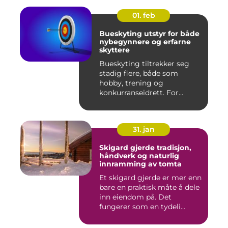
01. feb
Bueskyting utstyr for både
nybegynnere og erfarne
skyttere
Bueskyting tiltrekker seg
stadig flere, både som
hobby, trening og
konkurranseidrett. For
mange virk...
31. jan
Skigard gjerde tradisjon,
håndverk og naturlig
innramming av tomta
Et skigard gjerde er mer enn
bare en praktisk måte å dele
inn eiendom på. Det
fungerer som en tydeli...