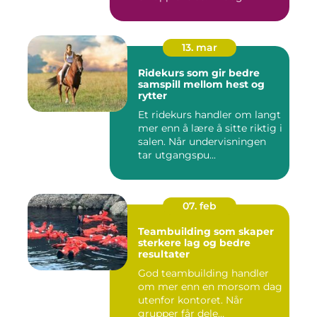
13. mar
Ridekurs som gir bedre
samspill mellom hest og
rytter
Et ridekurs handler om langt
mer enn å lære å sitte riktig i
salen. Når undervisningen
tar utgangspu...
07. feb
Teambuilding som skaper
sterkere lag og bedre
resultater
God teambuilding handler
om mer enn en morsom dag
utenfor kontoret. Når
grupper får dele