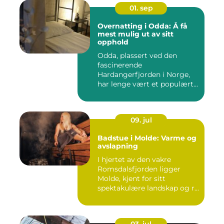
01. sep
Overnatting i Odda: Å få
mest mulig ut av sitt
opphold
Odda, plassert ved den
fascinerende
Hardangerfjorden i Norge,
har lenge vært et populært...
09. jul
Badstue i Molde: Varme og
avslapning
I hjertet av den vakre
Romsdalsfjorden ligger
Molde, kjent for sitt
spektakulære landskap og r...