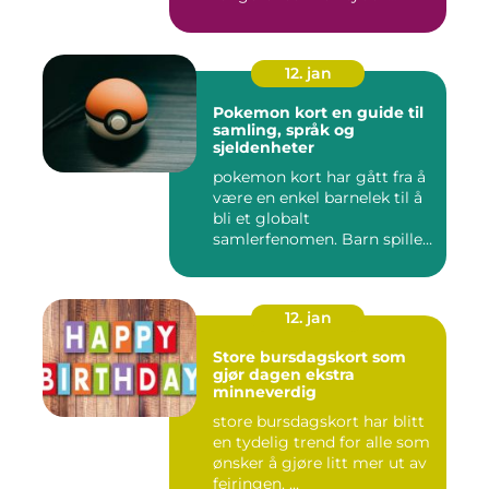
12. jan
Pokemon kort en guide til
samling, språk og
sjeldenheter
pokemon kort har gått fra å
være en enkel barnelek til å
bli et globalt
samlerfenomen. Barn spiller
...
12. jan
Store bursdagskort som
gjør dagen ekstra
minneverdig
store bursdagskort har blitt
en tydelig trend for alle som
ønsker å gjøre litt mer ut av
feiringen. ...