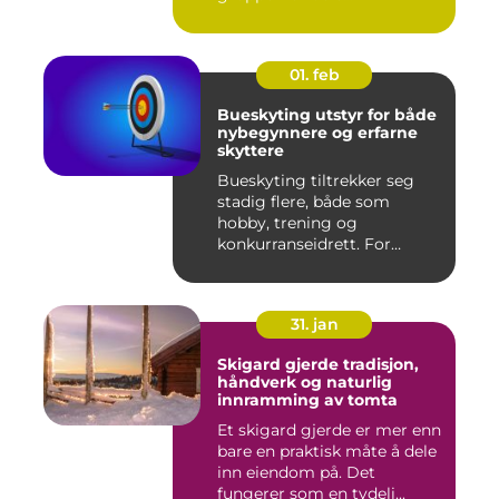
opplevelser...
01. feb
Bueskyting utstyr for både
nybegynnere og erfarne
skyttere
Bueskyting tiltrekker seg
stadig flere, både som
hobby, trening og
konkurranseidrett. For
mange virk...
31. jan
Skigard gjerde tradisjon,
håndverk og naturlig
innramming av tomta
Et skigard gjerde er mer enn
bare en praktisk måte å dele
inn eiendom på. Det
fungerer som en tydeli...