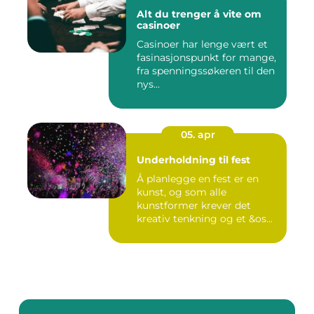
Alt du trenger å vite om
casinoer
Casinoer har lenge vært et
fasinasjonspunkt for mange,
fra spenningssøkeren til den
nys...
05. apr
Underholdning til fest
Å planlegge en fest er en
kunst, og som alle
kunstformer krever det
kreativ tenkning og et &os...