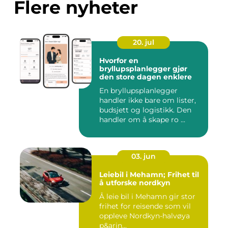
Flere nyheter
20. jul
Hvorfor en
bryllupsplanlegger gjør
den store dagen enklere
En bryllupsplanlegger
handler ikke bare om lister,
budsjett og logistikk. Den
handler om å skape ro ...
03. jun
Leiebil i Mehamn; Frihet til
å utforske nordkyn
Å leie bil i Mehamn gir stor
frihet for reisende som vil
oppleve Nordkyn-halvøya
p&arin...