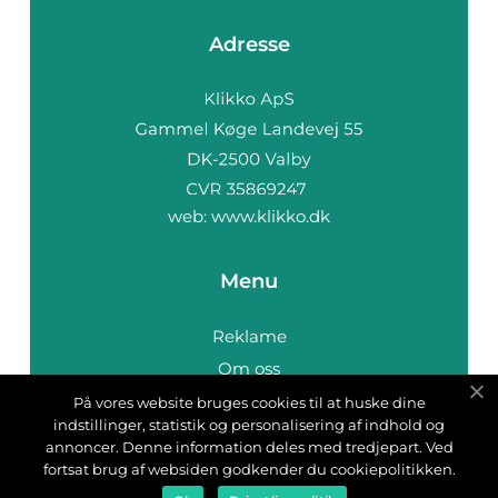
Adresse
web:
www.klikko.dk
Menu
Reklame
Om oss
Cookies
På vores website bruges cookies til at huske dine
indstillinger, statistik og personalisering af indhold og
Kontakt Oss
annoncer. Denne information deles med tredjepart. Ved
Sitemap
fortsat brug af websiden godkender du cookiepolitikken.