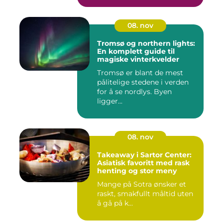
08. nov
Tromsø og northern lights:
En komplett guide til
magiske vinterkvelder
Tromsø er blant de mest
pålitelige stedene i verden
for å se nordlys. Byen
ligger...
08. nov
Takeaway i Sartor Center:
Asiatisk favoritt med rask
henting og stor meny
Mange på Sotra ønsker et
raskt, smakfullt måltid uten
å gå på k...