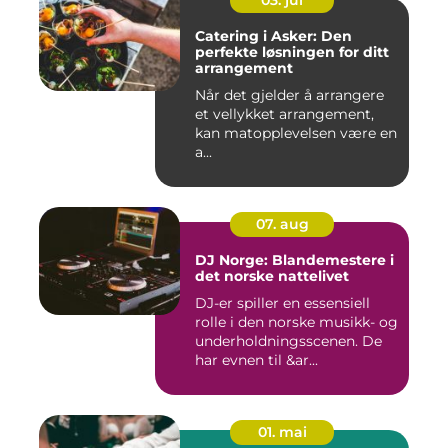
03. jul
Catering i Asker: Den
perfekte løsningen for ditt
arrangement
Når det gjelder å arrangere
et vellykket arrangement,
kan matopplevelsen være en
a...
07. aug
DJ Norge: Blandemestere i
det norske nattelivet
DJ-er spiller en essensiell
rolle i den norske musikk- og
underholdningsscenen. De
har evnen til &ar...
01. mai