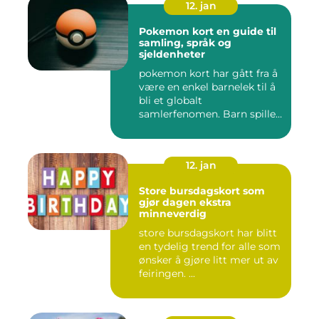
12. jan
Pokemon kort en guide til
samling, språk og
sjeldenheter
pokemon kort har gått fra å
være en enkel barnelek til å
bli et globalt
samlerfenomen. Barn spiller
...
12. jan
Store bursdagskort som
gjør dagen ekstra
minneverdig
store bursdagskort har blitt
en tydelig trend for alle som
ønsker å gjøre litt mer ut av
feiringen. ...