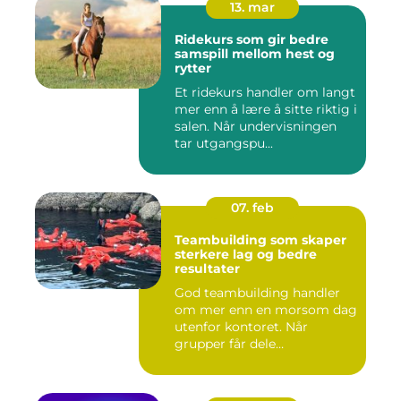
13. mar
Ridekurs som gir bedre
samspill mellom hest og
rytter
Et ridekurs handler om langt
mer enn å lære å sitte riktig i
salen. Når undervisningen
tar utgangspu...
07. feb
Teambuilding som skaper
sterkere lag og bedre
resultater
God teambuilding handler
om mer enn en morsom dag
utenfor kontoret. Når
grupper får dele
opplevelser...