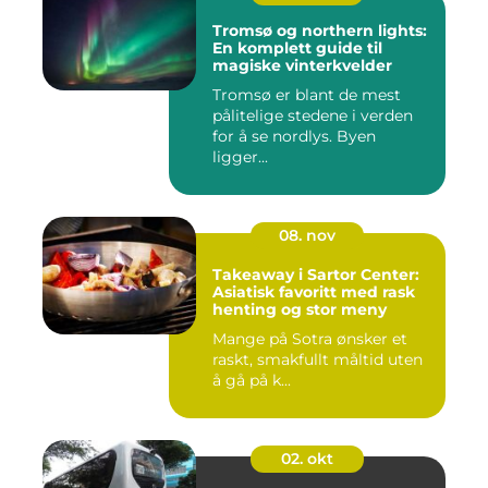
Tromsø og northern lights:
En komplett guide til
magiske vinterkvelder
Tromsø er blant de mest
pålitelige stedene i verden
for å se nordlys. Byen
ligger...
08. nov
Takeaway i Sartor Center:
Asiatisk favoritt med rask
henting og stor meny
Mange på Sotra ønsker et
raskt, smakfullt måltid uten
å gå på k...
02. okt