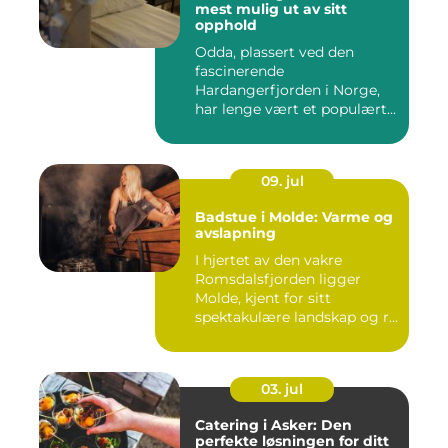
mest mulig ut av sitt
opphold
Odda, plassert ved den
fascinerende
Hardangerfjorden i Norge,
har lenge vært et populært...
09. jul
Badstue i Molde: Varme og
avslapning
I hjertet av den vakre
Romsdalsfjorden ligger
Molde, kjent for sitt
spektakulære landskap og r...
03. jul
Catering i Asker: Den
perfekte løsningen for ditt