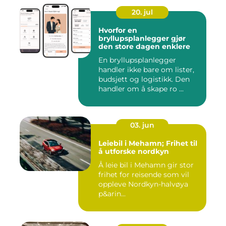
20. jul
Hvorfor en
bryllupsplanlegger gjør
den store dagen enklere
En bryllupsplanlegger
handler ikke bare om lister,
budsjett og logistikk. Den
handler om å skape ro ...
03. jun
Leiebil i Mehamn; Frihet til
å utforske nordkyn
Å leie bil i Mehamn gir stor
frihet for reisende som vil
oppleve Nordkyn-halvøya
p&arin...