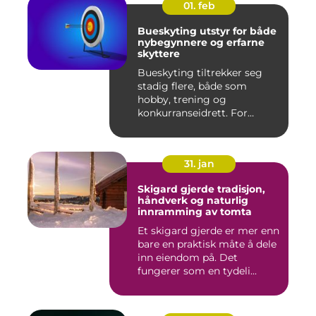
01. feb
Bueskyting utstyr for både
nybegynnere og erfarne
skyttere
Bueskyting tiltrekker seg
stadig flere, både som
hobby, trening og
konkurranseidrett. For
mange virk...
31. jan
Skigard gjerde tradisjon,
håndverk og naturlig
innramming av tomta
Et skigard gjerde er mer enn
bare en praktisk måte å dele
inn eiendom på. Det
fungerer som en tydeli...