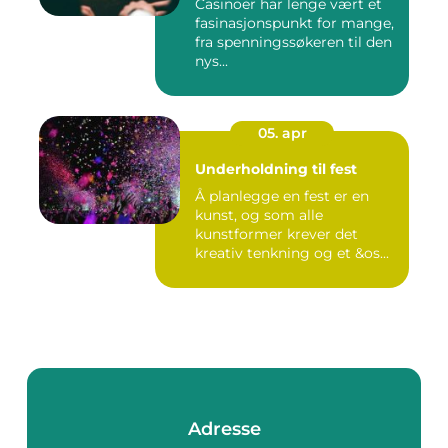
Casinoer har lenge vært et
fasinasjonspunkt for mange,
fra spenningssøkeren til den
nys...
05. apr
Underholdning til fest
Å planlegge en fest er en
kunst, og som alle
kunstformer krever det
kreativ tenkning og et &os...
Adresse