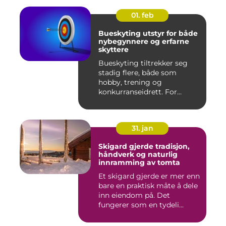
01. feb
Bueskyting utstyr for både
nybegynnere og erfarne
skyttere
Bueskyting tiltrekker seg
stadig flere, både som
hobby, trening og
konkurranseidrett. For
mange virk...
31. jan
Skigard gjerde tradisjon,
håndverk og naturlig
innramming av tomta
Et skigard gjerde er mer enn
bare en praktisk måte å dele
inn eiendom på. Det
fungerer som en tydeli...