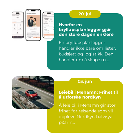
20. jul
Hvorfor en
bryllupsplanlegger gjør
den store dagen enklere
En bryllupsplanlegger
handler ikke bare om lister,
budsjett og logistikk. Den
handler om å skape ro ...
03. jun
Leiebil i Mehamn; Frihet til
å utforske nordkyn
Å leie bil i Mehamn gir stor
frihet for reisende som vil
oppleve Nordkyn-halvøya
p&arin...