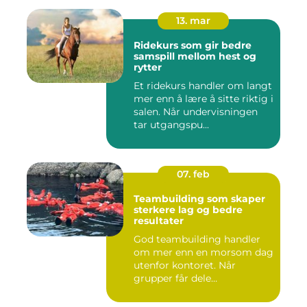
13. mar
Ridekurs som gir bedre
samspill mellom hest og
rytter
Et ridekurs handler om langt
mer enn å lære å sitte riktig i
salen. Når undervisningen
tar utgangspu...
07. feb
Teambuilding som skaper
sterkere lag og bedre
resultater
God teambuilding handler
om mer enn en morsom dag
utenfor kontoret. Når
grupper får dele
opplevelser...