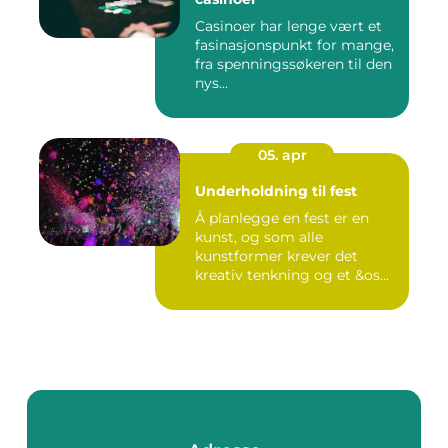
Casinoer har lenge vært et
fasinasjonspunkt for mange,
fra spenningssøkeren til den
nys...
05. apr
Underholdning til fest
Å planlegge en fest er en
kunst, og som alle
kunstformer krever det
kreativ tenkning og et &os...