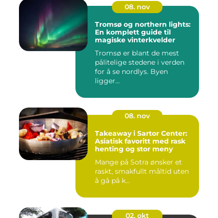
08. nov
Tromsø og northern lights:
En komplett guide til
magiske vinterkvelder
Tromsø er blant de mest
pålitelige stedene i verden
for å se nordlys. Byen
ligger...
08. nov
Takeaway i Sartor Center:
Asiatisk favoritt med rask
henting og stor meny
Mange på Sotra ønsker et
raskt, smakfullt måltid uten
å gå på k...
02. okt