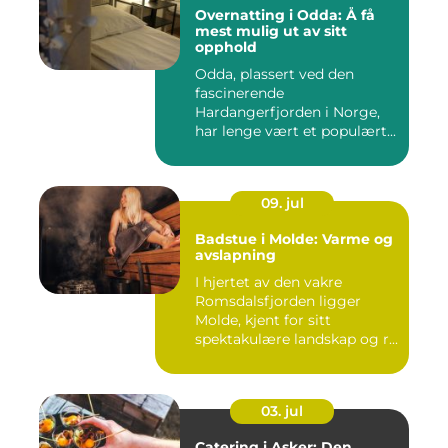
Overnatting i Odda: Å få
mest mulig ut av sitt
opphold
Odda, plassert ved den
fascinerende
Hardangerfjorden i Norge,
har lenge vært et populært...
09. jul
Badstue i Molde: Varme og
avslapning
I hjertet av den vakre
Romsdalsfjorden ligger
Molde, kjent for sitt
spektakulære landskap og r...
03. jul
Catering i Asker: Den