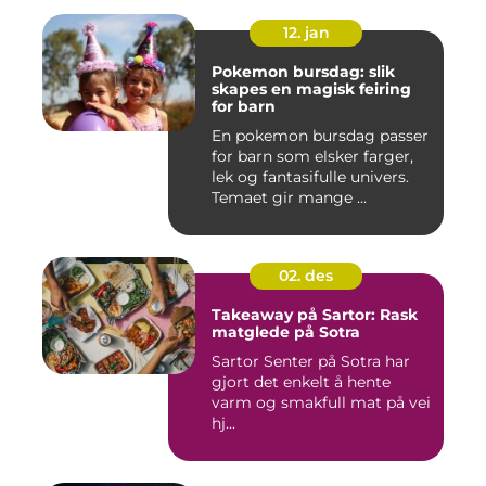
12. jan
Pokemon bursdag: slik
skapes en magisk feiring
for barn
En pokemon bursdag passer
for barn som elsker farger,
lek og fantasifulle univers.
Temaet gir mange ...
02. des
Takeaway på Sartor: Rask
matglede på Sotra
Sartor Senter på Sotra har
gjort det enkelt å hente
varm og smakfull mat på vei
hj...