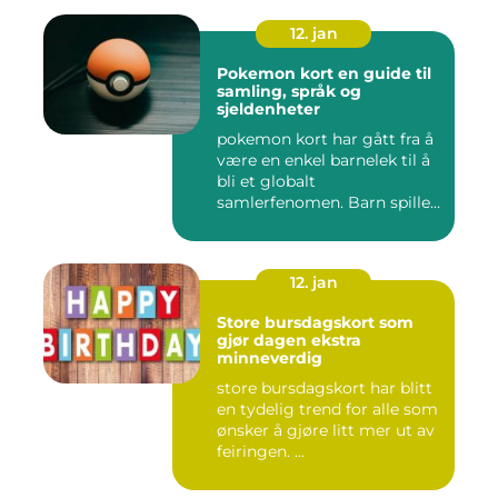
12. jan
Pokemon kort en guide til
samling, språk og
sjeldenheter
pokemon kort har gått fra å
være en enkel barnelek til å
bli et globalt
samlerfenomen. Barn spiller
...
12. jan
Store bursdagskort som
gjør dagen ekstra
minneverdig
store bursdagskort har blitt
en tydelig trend for alle som
ønsker å gjøre litt mer ut av
feiringen. ...