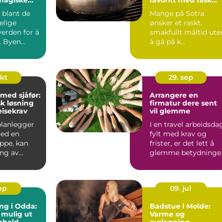
lder
henting og stor
 blant de
Mange på Sotra
meny
elige
ønsker et raskt,
verden for å
smakfullt måltid ute
. Byen
å gå på k...
okt
29. sep
 med sjåfør:
Arrangere en
sk løsning
firmatur dere sent
eisekrav
vil glemme
lanlegger
I en travel arbeidsda
med en
fylt med krav og
ppe, kan
frister, er det lett å
ing av
glemme betydninge
væ...
av å ...
sep
09. jul
ng i Odda:
Badstue i Molde:
 mulig ut
Varme og
pphold
avslapning