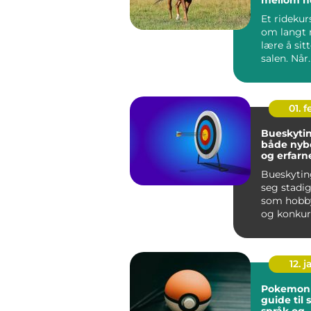
rytter
Et ridekur
om langt 
lære å sitt
salen. Når
undervisn
utgangspu.
01. 
Bueskytin
både nyb
og erfarn
Bueskyting
seg stadig
som hobby
og konkurr
For mange 
12. j
Pokemon k
guide til 
språk og