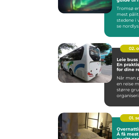
vinterkve
Tromsø er
mest pålit
stedene i 
se nordlys
ligger...
02. 
Leie buss
En prakti
for dine r
Når man p
en reise 
større gru
organiser
transport 
01. 
Overnatti
Å få mest
av sitt o