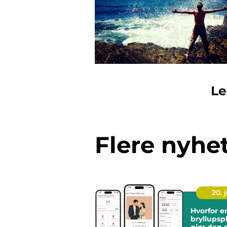
Le
Flere nyhe
20. j
Hvorfor e
bryllupsp
gjør den 