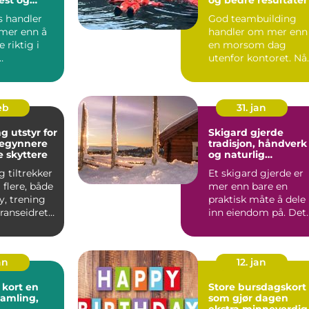
s handler
God teambuilding
mer enn å
handler om mer enn
e riktig i
en morsom dag
utenfor kontoret. Nå
ingen tar
grupper får dele
..
opplevelser...
feb
31. jan
g utstyr for
Skigard gjerde
egynnere
tradisjon, håndverk
e skyttere
og naturlig
innramming av
 tiltrekker
Et skigard gjerde er
tomta
 flere, både
mer enn bare en
, trening
praktisk måte å dele
anseidrett.
inn eiendom på. Det
virk...
fungerer som en
tydeli...
an
12. jan
ort en
Store bursdagskort
samling,
som gjør dagen
ekstra minneverdig