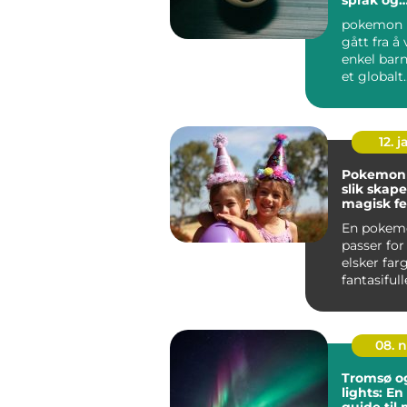
sjeldenhe
pokemon k
gått fra å
enkel barne
et globalt
samlerfen
spiller ...
12. j
Pokemon 
slik skap
magisk fe
barn
En pokem
passer fo
elsker far
fantasifull
Temaet gir
08. 
Tromsø o
lights: E
guide til