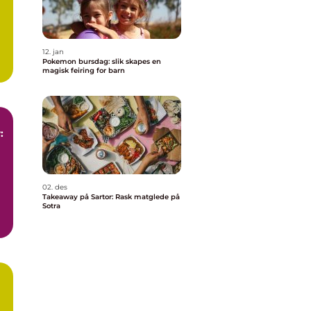
12. jan
Pokemon bursdag: slik skapes en
.
magisk feiring for barn
:
02. des
Takeaway på Sartor: Rask matglede på
Sotra