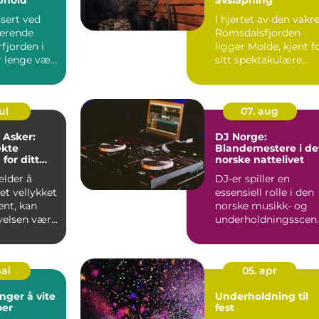
sert ved
I hjertet av den vakr
nerende
Romsdalsfjorden
fjorden i
ligger Molde, kjent f
r lenge vært
sitt spektakulære
t...
landskap og r...
ul
07. aug
 Asker:
DJ Norge:
ekte
Blandemestere i de
for ditt
norske nattelivet
ent
elder å
DJ-er spiller en
et vellykket
essensiell rolle i den
nt, kan
norske musikk- og
elsen være
underholdningsscen
n. De har evnen til
&ar...
mai
05. apr
nger å vite
Underholdning til
oer
fest