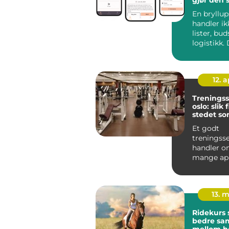
enklere
En bryllu
handler i
lister, bud
logistikk.
om å skape
12. 
Treningss
oslo: slik
stedet so
blir brukt
Et godt
treningss
handler o
mange app
lav pris. 
Oslo er utf
13. 
Ridekurs 
bedre sam
mellom h