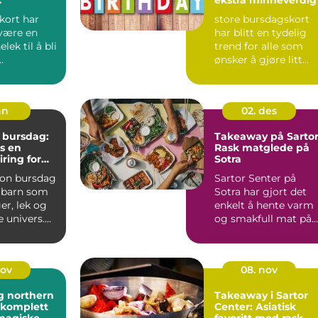
ter
ort har
store bursdagskort
 være en
har blitt en tydelig
lek til å bli
trend for alle som
ønsker å gjøre litt
omen. Barn
mer ut av feiringen. ..
an
02. des
bursdag:
Takeaway på Sartor
es en
Rask matglede på
iring for
Sotra
on bursdag
Sartor Senter på
r barn som
Sotra har gjort det
ger, lek og
enkelt å hente varm
e univers.
og smakfull mat på
 mange ...
vei hj...
nov
08. nov
g northern
Takeaway i Sartor
n komplett
Center: Asiatisk
 magiske
favoritt med rask