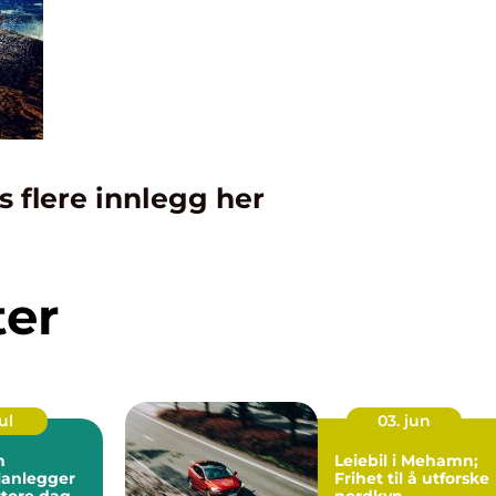
s flere innlegg her
ter
ul
03. jun
n
Leiebil i Mehamn;
lanlegger
Frihet til å utforske
store dagen
nordkyn