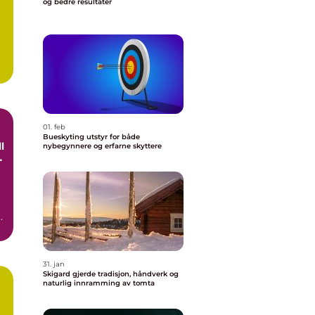
og bedre resultater
01. feb
Bueskyting utstyr for både
nybegynnere og erfarne skyttere
t
I
31. jan
Skigard gjerde tradisjon, håndverk og
naturlig innramming av tomta