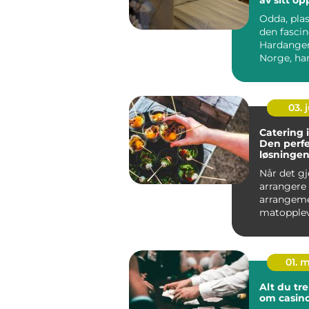
Odda, plas
den fasci
Hardanger
Norge, ha
et populær
03. j
Catering i
Den perf
løsningen 
arrangem
Når det gj
arrangere 
arrangeme
matopplev
en a...
01. 
Alt du tre
om casin