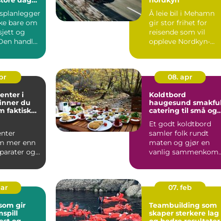
psplanlegger
Å leie bil i Mehamn
kke bare om
gir stor frihet for
sjett og
reisende som vil
 Den handler
oppleve Nordkyn-
 ro ...
halvøya p&arin...
apr
08. apr
enter i
Koldtbord
 finner du
haugesund smakfull
m faktisk
catering til små og
store anledninger
Et godt koldtbord
enter
samler folk rundt
m mer enn
maten og gjør en
arater og
vanlig sammenkoms
For mange i
om til en opplevelse. 
ordrin...
Haug...
mar
07. feb
som gir
Teambuilding som
spill
skaper sterkere lag
est og
og bedre resultater