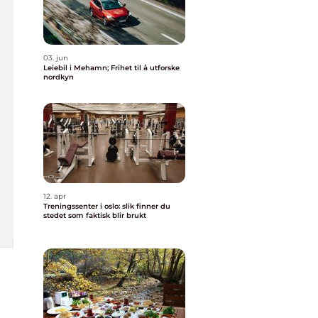
03. jun
Leiebil i Mehamn; Frihet til å utforske
nordkyn
12. apr
Treningssenter i oslo: slik finner du
stedet som faktisk blir brukt