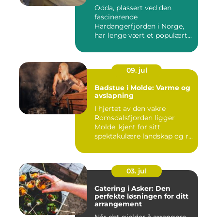
Odda, plassert ved den
fascinerende
Hardangerfjorden i Norge,
har lenge vært et populært...
09. jul
Badstue i Molde: Varme og
avslapning
I hjertet av den vakre
Romsdalsfjorden ligger
Molde, kjent for sitt
spektakulære landskap og r...
03. jul
Catering i Asker: Den
perfekte løsningen for ditt
arrangement