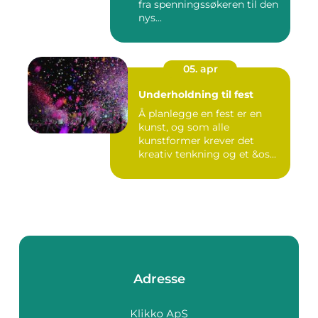
fra spenningssøkeren til den
nys...
05. apr
Underholdning til fest
Å planlegge en fest er en
kunst, og som alle
kunstformer krever det
kreativ tenkning og et &os...
Adresse