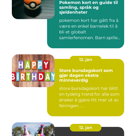
Pokemon kort en guide til
samling, språk og
sjeldenheter
pokemon kort har gått fra å
være en enkel barnelek til å
bli et globalt
samlerfenomen. Barn spiller
...
12. jan
Store bursdagskort som
gjør dagen ekstra
minneverdig
store bursdagskort har blitt
en tydelig trend for alle som
ønsker å gjøre litt mer ut av
feiringen. ...
12. jan