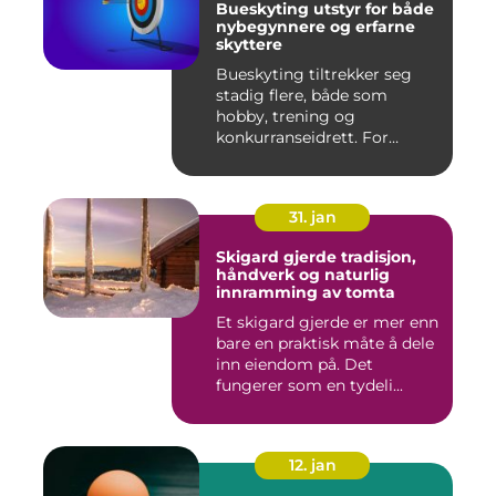
Bueskyting utstyr for både
nybegynnere og erfarne
skyttere
Bueskyting tiltrekker seg
stadig flere, både som
hobby, trening og
konkurranseidrett. For
mange virk...
31. jan
Skigard gjerde tradisjon,
håndverk og naturlig
innramming av tomta
Et skigard gjerde er mer enn
bare en praktisk måte å dele
inn eiendom på. Det
fungerer som en tydeli...
12. jan