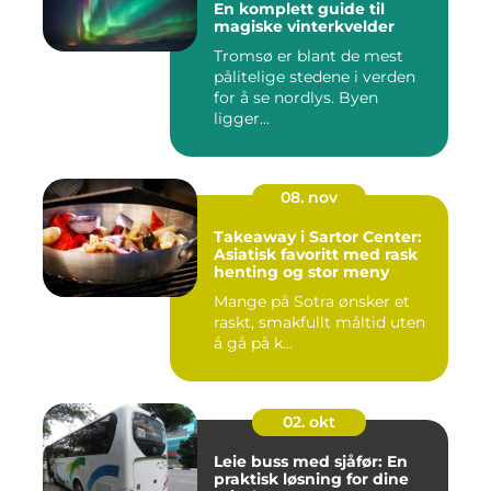
En komplett guide til
magiske vinterkvelder
Tromsø er blant de mest
pålitelige stedene i verden
for å se nordlys. Byen
ligger...
08. nov
Takeaway i Sartor Center:
Asiatisk favoritt med rask
henting og stor meny
Mange på Sotra ønsker et
raskt, smakfullt måltid uten
å gå på k...
02. okt
Leie buss med sjåfør: En
praktisk løsning for dine