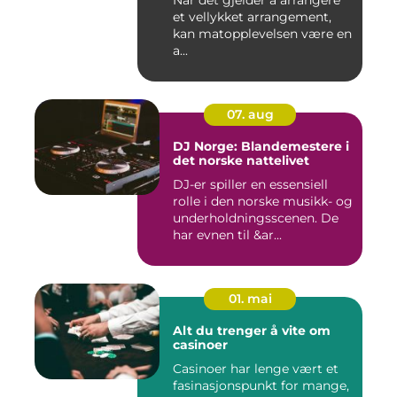
Når det gjelder å arrangere
et vellykket arrangement,
kan matopplevelsen være en
a...
07. aug
DJ Norge: Blandemestere i
det norske nattelivet
DJ-er spiller en essensiell
rolle i den norske musikk- og
underholdningsscenen. De
har evnen til &ar...
01. mai
Alt du trenger å vite om
casinoer
Casinoer har lenge vært et
fasinasjonspunkt for mange,