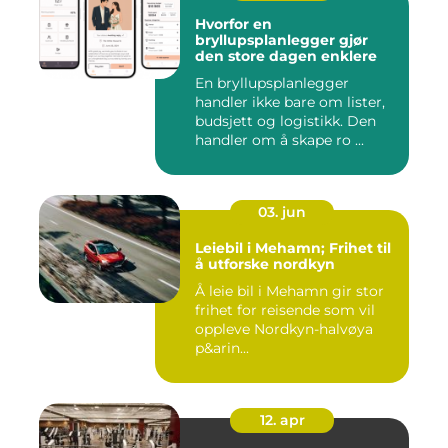
Hvorfor en
bryllupsplanlegger gjør
den store dagen enklere
En bryllupsplanlegger
handler ikke bare om lister,
budsjett og logistikk. Den
handler om å skape ro ...
03. jun
Leiebil i Mehamn; Frihet til
å utforske nordkyn
Å leie bil i Mehamn gir stor
frihet for reisende som vil
oppleve Nordkyn-halvøya
p&arin...
12. apr