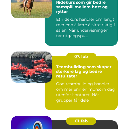
Ridekurs som gir bedre
samspill mellom hest og
rytter
Et ridekurs handler om langt
mer enn å lære å sitte riktig i
salen. Når undervisningen
tar utgangspu...
07. feb
Teambuilding som skaper
sterkere lag og bedre
resultater
God teambuilding handler
om mer enn en morsom dag
utenfor kontoret. Når
grupper får dele
opplevelser...
01. feb