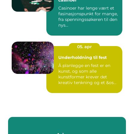
casinoer
Casinoer har lenge vært et
fasinasjonspunkt for mange,
fra spenningssøkeren til den
nys...
05. apr
Underholdning til fest
Å planlegge en fest er en
kunst, og som alle
kunstformer krever det
kreativ tenkning og et &os...