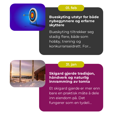
01. feb
Bueskyting utstyr for både
nybegynnere og erfarne
skyttere
Bueskyting tiltrekker seg
stadig flere, både som
hobby, trening og
konkurranseidrett. For
mange virk...
31. jan
Skigard gjerde tradisjon,
håndverk og naturlig
innramming av tomta
Et skigard gjerde er mer enn
bare en praktisk måte å dele
inn eiendom på. Det
fungerer som en tydeli...