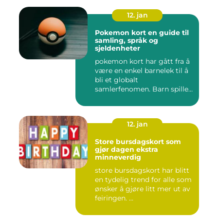
12. jan
Pokemon kort en guide til
samling, språk og
sjeldenheter
pokemon kort har gått fra å
være en enkel barnelek til å
bli et globalt
samlerfenomen. Barn spiller
...
12. jan
Store bursdagskort som
gjør dagen ekstra
minneverdig
store bursdagskort har blitt
en tydelig trend for alle som
ønsker å gjøre litt mer ut av
feiringen. ...