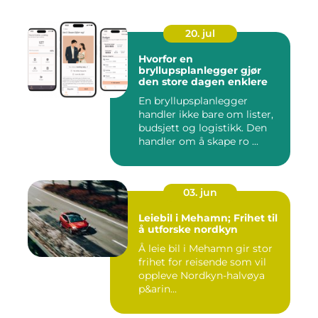
20. jul
Hvorfor en
bryllupsplanlegger gjør
den store dagen enklere
En bryllupsplanlegger
handler ikke bare om lister,
budsjett og logistikk. Den
handler om å skape ro ...
03. jun
Leiebil i Mehamn; Frihet til
å utforske nordkyn
Å leie bil i Mehamn gir stor
frihet for reisende som vil
oppleve Nordkyn-halvøya
p&arin...