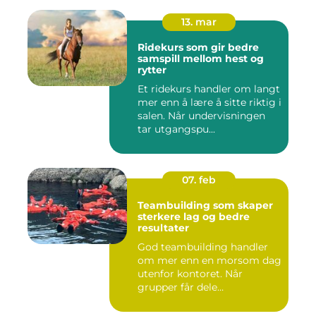
13. mar
Ridekurs som gir bedre
samspill mellom hest og
rytter
Et ridekurs handler om langt
mer enn å lære å sitte riktig i
salen. Når undervisningen
tar utgangspu...
07. feb
Teambuilding som skaper
sterkere lag og bedre
resultater
God teambuilding handler
om mer enn en morsom dag
utenfor kontoret. Når
grupper får dele
opplevelser...