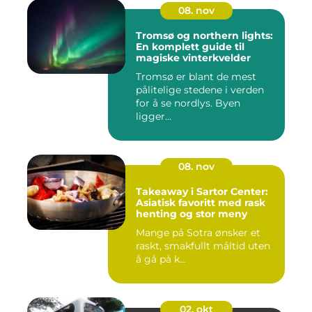
08. nov
Tromsø og northern lights:
En komplett guide til
magiske vinterkvelder
Tromsø er blant de mest
pålitelige stedene i verden
for å se nordlys. Byen
ligger...
08. nov
Takeaway i Sartor Center:
Asiatisk favoritt med rask
henting og stor meny
Mange på Sotra ønsker et
raskt, smakfullt måltid uten
å gå på k...
02. okt