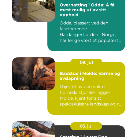
Overnatting i Odda: Å få
mest mulig ut av sitt
opphold
Odda, plassert ved den
fascinerende
Hardangerfjorden i Norge,
har lenge vært et populært...
09. jul
Badstue i Molde: Varme og
avslapning
I hjertet av den vakre
Romsdalsfjorden ligger
Molde, kjent for sitt
spektakulære landskap og r...
03. jul