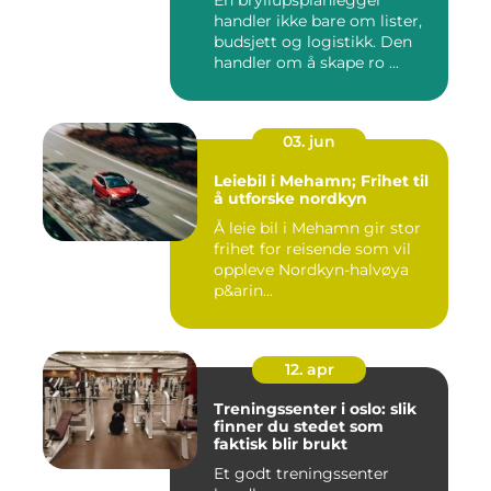
En bryllupsplanlegger
handler ikke bare om lister,
budsjett og logistikk. Den
handler om å skape ro ...
03. jun
Leiebil i Mehamn; Frihet til
å utforske nordkyn
Å leie bil i Mehamn gir stor
frihet for reisende som vil
oppleve Nordkyn-halvøya
p&arin...
12. apr
Treningssenter i oslo: slik
finner du stedet som
faktisk blir brukt
Et godt treningssenter