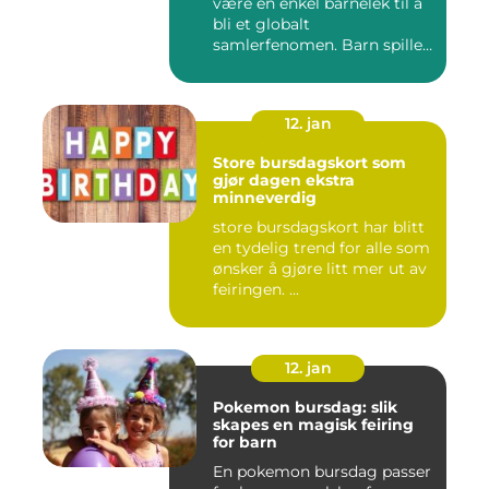
være en enkel barnelek til å
bli et globalt
samlerfenomen. Barn spiller
...
12. jan
Store bursdagskort som
gjør dagen ekstra
minneverdig
store bursdagskort har blitt
en tydelig trend for alle som
ønsker å gjøre litt mer ut av
feiringen. ...
12. jan
Pokemon bursdag: slik
skapes en magisk feiring
for barn
En pokemon bursdag passer