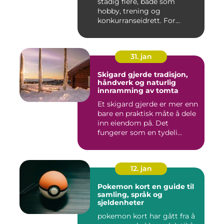
stadig flere, både som
hobby, trening og
konkurranseidrett. For
mange virk...
31. jan
Skigard gjerde tradisjon,
håndverk og naturlig
innramming av tomta
Et skigard gjerde er mer enn
bare en praktisk måte å dele
inn eiendom på. Det
fungerer som en tydeli...
12. jan
Pokemon kort en guide til
samling, språk og
sjeldenheter
pokemon kort har gått fra å