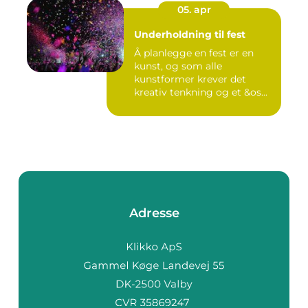
05. apr
Underholdning til fest
Å planlegge en fest er en
kunst, og som alle
kunstformer krever det
kreativ tenkning og et &os...
Adresse