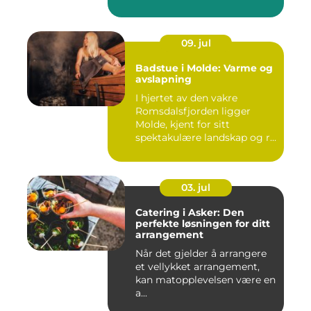
09. jul
Badstue i Molde: Varme og
avslapning
I hjertet av den vakre
Romsdalsfjorden ligger
Molde, kjent for sitt
spektakulære landskap og r...
03. jul
Catering i Asker: Den
perfekte løsningen for ditt
arrangement
Når det gjelder å arrangere
et vellykket arrangement,
kan matopplevelsen være en
a...