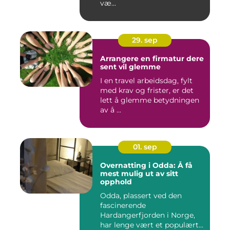
væ...
29. sep
Arrangere en firmatur dere
sent vil glemme
I en travel arbeidsdag, fylt
med krav og frister, er det
lett å glemme betydningen
av å ...
01. sep
Overnatting i Odda: Å få
mest mulig ut av sitt
opphold
Odda, plassert ved den
fascinerende
Hardangerfjorden i Norge,
har lenge vært et populært...