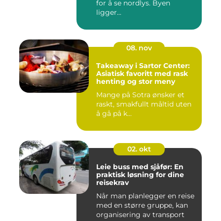
for å se nordlys. Byen
ligger...
08. nov
Takeaway i Sartor Center:
Asiatisk favoritt med rask
henting og stor meny
Mange på Sotra ønsker et
raskt, smakfullt måltid uten
å gå på k...
02. okt
Leie buss med sjåfør: En
praktisk løsning for dine
reisekrav
Når man planlegger en reise
med en større gruppe, kan
organisering av transport