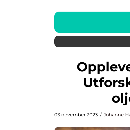
Opplevelser i Stavanger:
Utfors
ol
03 november 2023
Johanne H