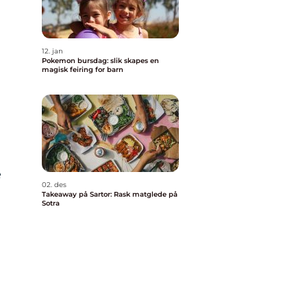
12. jan
Pokemon bursdag: slik skapes en
magisk feiring for barn
e
02. des
Takeaway på Sartor: Rask matglede på
Sotra