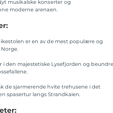
Nyt musikalske konserter og
denne moderne arenaen.
er:
Preikestolen er en av de mest populære og
i Norge.
ur i den majestetiske Lysefjorden og beundr
ossefallene.
sk de sjarmerende hvite trehusene i det
 en spasertur langs Strandkaien.
eter: