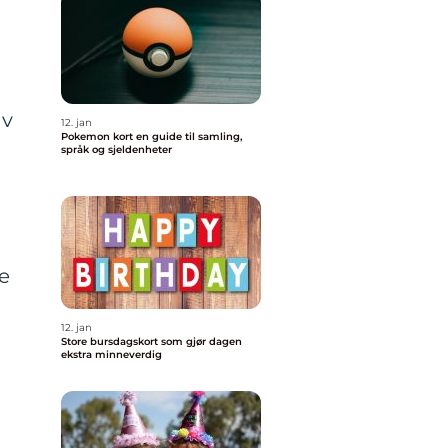
g
av
12. jan
Pokemon kort en guide til samling,
språk og sjeldenheter
e
12. jan
Store bursdagskort som gjør dagen
ekstra minneverdig