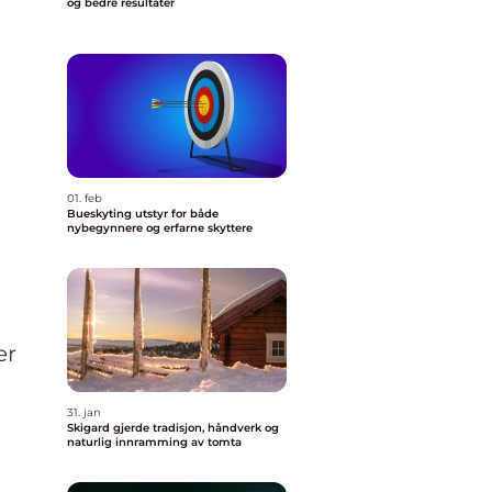
og bedre resultater
01. feb
Bueskyting utstyr for både
nybegynnere og erfarne skyttere
er
31. jan
Skigard gjerde tradisjon, håndverk og
naturlig innramming av tomta