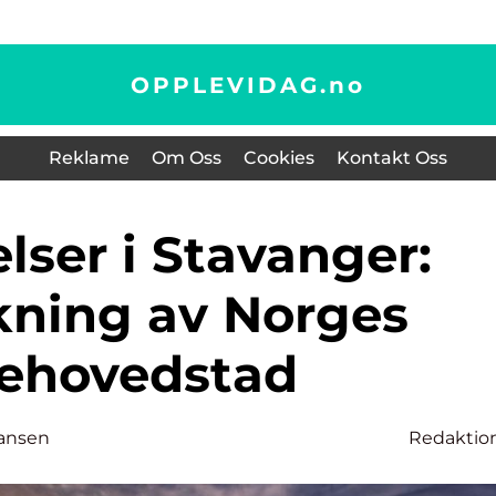
OPPLEVIDAG.
no
Reklame
Om Oss
Cookies
Kontakt Oss
kning av Norges
jehovedstad
ansen
Redaktio