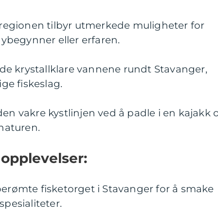
r-regionen tilbyr utmerkede muligheter for
 nybegynner eller erfaren.
i de krystallklare vannene rundt Stavanger,
ige fiskeslag.
den vakre kystlinjen ved å padle i en kajakk 
naturen.
opplevelser:
berømte fisketorget i Stavanger for å smake
spesialiteter.