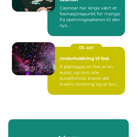
Casinoer har lenge vært et
fasinasjonspunkt for mange,
fra spenningssøkeren til den
nys...
05. apr
Underholdning til fest
Å planlegge en fest er en
kunst, og som alle
kunstformer krever det
kreativ tenkning og et &os...