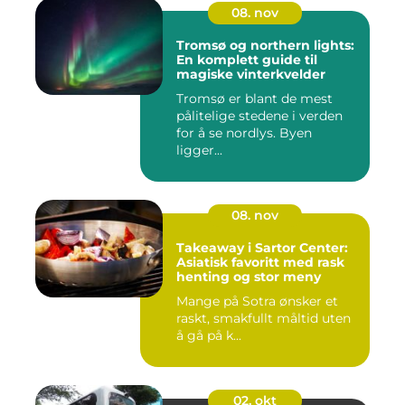
08. nov
Tromsø og northern lights:
En komplett guide til
magiske vinterkvelder
Tromsø er blant de mest
pålitelige stedene i verden
for å se nordlys. Byen
ligger...
08. nov
Takeaway i Sartor Center:
Asiatisk favoritt med rask
henting og stor meny
Mange på Sotra ønsker et
raskt, smakfullt måltid uten
å gå på k...
02. okt