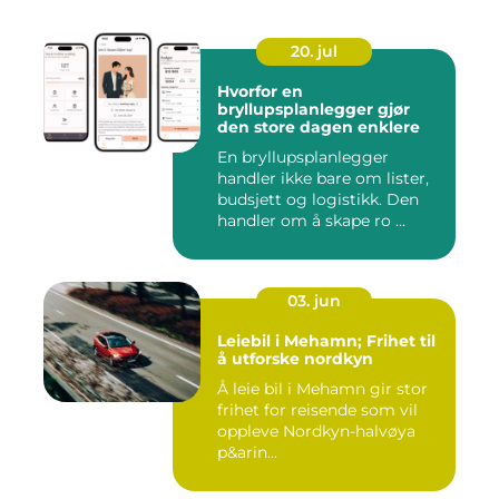
20. jul
Hvorfor en
bryllupsplanlegger gjør
den store dagen enklere
En bryllupsplanlegger
handler ikke bare om lister,
budsjett og logistikk. Den
handler om å skape ro ...
03. jun
Leiebil i Mehamn; Frihet til
å utforske nordkyn
Å leie bil i Mehamn gir stor
frihet for reisende som vil
oppleve Nordkyn-halvøya
p&arin...