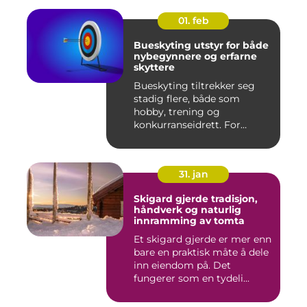
01. feb
Bueskyting utstyr for både
nybegynnere og erfarne
skyttere
Bueskyting tiltrekker seg
stadig flere, både som
hobby, trening og
konkurranseidrett. For
mange virk...
31. jan
Skigard gjerde tradisjon,
håndverk og naturlig
innramming av tomta
Et skigard gjerde er mer enn
bare en praktisk måte å dele
inn eiendom på. Det
fungerer som en tydeli...