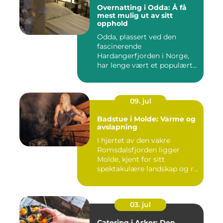
Overnatting i Odda: Å få
mest mulig ut av sitt
opphold
Odda, plassert ved den
fascinerende
Hardangerfjorden i Norge,
har lenge vært et populært...
09. jul
Badstue i Molde: Varme og
avslapning
I hjertet av den vakre
Romsdalsfjorden ligger
Molde, kjent for sitt
spektakulære landskap og r...
03. jul
Catering i Asker: Den