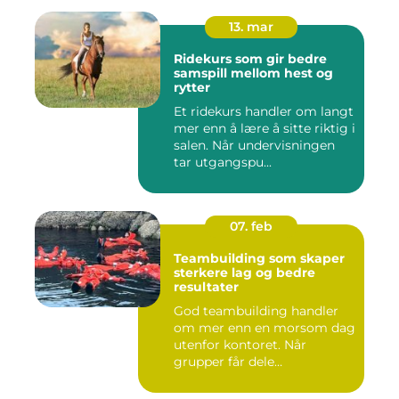
13. mar
Ridekurs som gir bedre
samspill mellom hest og
rytter
Et ridekurs handler om langt
mer enn å lære å sitte riktig i
salen. Når undervisningen
tar utgangspu...
07. feb
Teambuilding som skaper
sterkere lag og bedre
resultater
God teambuilding handler
om mer enn en morsom dag
utenfor kontoret. Når
grupper får dele
opplevelser...