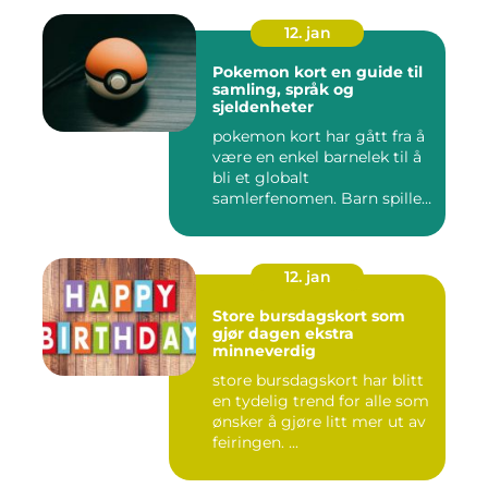
12. jan
Pokemon kort en guide til
samling, språk og
sjeldenheter
pokemon kort har gått fra å
være en enkel barnelek til å
bli et globalt
samlerfenomen. Barn spiller
...
12. jan
Store bursdagskort som
gjør dagen ekstra
minneverdig
store bursdagskort har blitt
en tydelig trend for alle som
ønsker å gjøre litt mer ut av
feiringen. ...