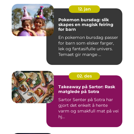
12. jan
Pokemon bursdag: slik
skapes en magisk feiring
for barn
En pokemon bursdag passer
for barn som elsker farger,
lek og fantasifulle univers.
Temaet gir mange ...
02. des
Takeaway på Sartor: Rask
matglede på Sotra
Sartor Senter på Sotra har
gjort det enkelt å hente
varm og smakfull mat på vei
hj...