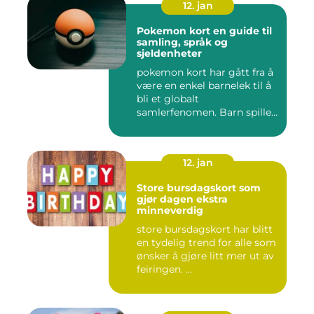
12. jan
Pokemon kort en guide til
samling, språk og
sjeldenheter
pokemon kort har gått fra å
være en enkel barnelek til å
bli et globalt
samlerfenomen. Barn spiller
...
12. jan
Store bursdagskort som
gjør dagen ekstra
minneverdig
store bursdagskort har blitt
en tydelig trend for alle som
ønsker å gjøre litt mer ut av
feiringen. ...