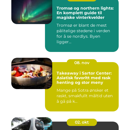
Tromsø og northern lights:
En komplett guide til
magiske vinterkvelder
Tromsø er blant de mest
pålitelige stedene i verden
for å se nordlys. Byen
ligger...
08. nov
Takeaway i Sartor Center:
Asiatisk favoritt med rask
henting og stor meny
Mange på Sotra ønsker et
raskt, smakfullt måltid uten
å gå på k...
02. okt