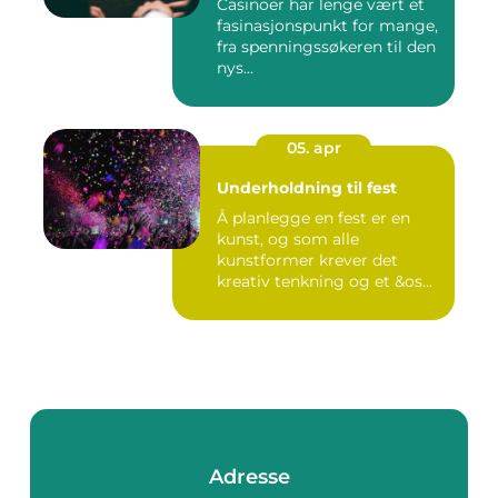
Casinoer har lenge vært et
fasinasjonspunkt for mange,
fra spenningssøkeren til den
nys...
05. apr
Underholdning til fest
Å planlegge en fest er en
kunst, og som alle
kunstformer krever det
kreativ tenkning og et &os...
Adresse