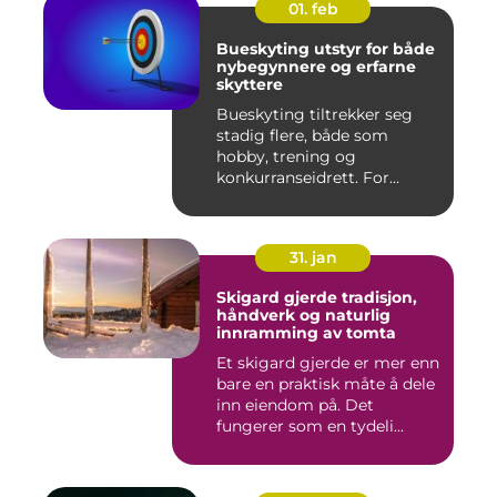
01. feb
Bueskyting utstyr for både
nybegynnere og erfarne
skyttere
Bueskyting tiltrekker seg
stadig flere, både som
hobby, trening og
konkurranseidrett. For
mange virk...
31. jan
Skigard gjerde tradisjon,
håndverk og naturlig
innramming av tomta
Et skigard gjerde er mer enn
bare en praktisk måte å dele
inn eiendom på. Det
fungerer som en tydeli...