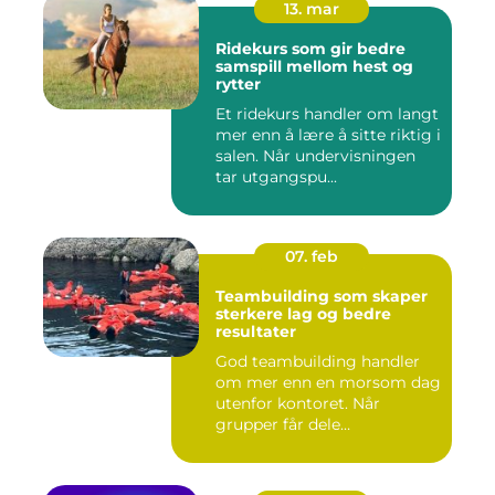
13. mar
Ridekurs som gir bedre
samspill mellom hest og
rytter
Et ridekurs handler om langt
mer enn å lære å sitte riktig i
salen. Når undervisningen
tar utgangspu...
07. feb
Teambuilding som skaper
sterkere lag og bedre
resultater
God teambuilding handler
om mer enn en morsom dag
utenfor kontoret. Når
grupper får dele
opplevelser...