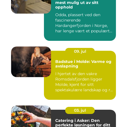
mest mulig ut av sitt
opphold
Odda, plassert ved den
fascinerende
Hardangerfjorden i Norge,
har lenge vært et populært...
09. jul
Badstue i Molde: Varme og
avslapning
I hjertet av den vakre
Romsdalsfjorden ligger
Molde, kjent for sitt
spektakulære landskap og r...
03. jul
Catering i Asker: Den
perfekte løsningen for ditt