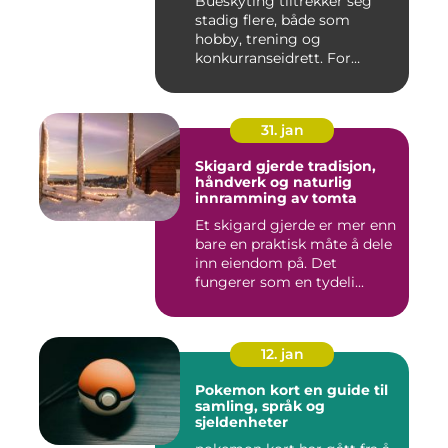
Bueskyting tiltrekker seg
stadig flere, både som
hobby, trening og
konkurranseidrett. For
mange virk...
31. jan
Skigard gjerde tradisjon,
håndverk og naturlig
innramming av tomta
Et skigard gjerde er mer enn
bare en praktisk måte å dele
inn eiendom på. Det
fungerer som en tydeli...
12. jan
Pokemon kort en guide til
samling, språk og
sjeldenheter