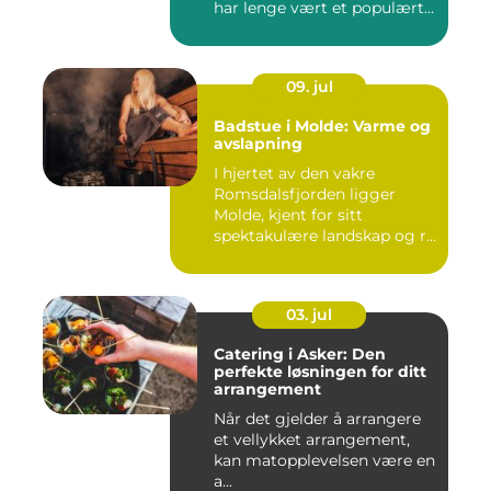
har lenge vært et populært...
09. jul
Badstue i Molde: Varme og
avslapning
I hjertet av den vakre
Romsdalsfjorden ligger
Molde, kjent for sitt
spektakulære landskap og r...
03. jul
Catering i Asker: Den
perfekte løsningen for ditt
arrangement
Når det gjelder å arrangere
et vellykket arrangement,
kan matopplevelsen være en
a...