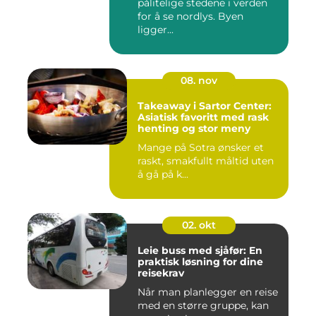
pålitelige stedene i verden
for å se nordlys. Byen
ligger...
08. nov
Takeaway i Sartor Center:
Asiatisk favoritt med rask
henting og stor meny
Mange på Sotra ønsker et
raskt, smakfullt måltid uten
å gå på k...
02. okt
Leie buss med sjåfør: En
praktisk løsning for dine
reisekrav
Når man planlegger en reise
med en større gruppe, kan