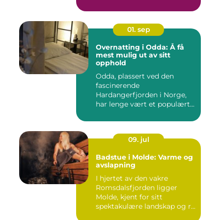
01. sep
Overnatting i Odda: Å få
mest mulig ut av sitt
opphold
Odda, plassert ved den
fascinerende
Hardangerfjorden i Norge,
har lenge vært et populært...
09. jul
Badstue i Molde: Varme og
avslapning
I hjertet av den vakre
Romsdalsfjorden ligger
Molde, kjent for sitt
spektakulære landskap og r...