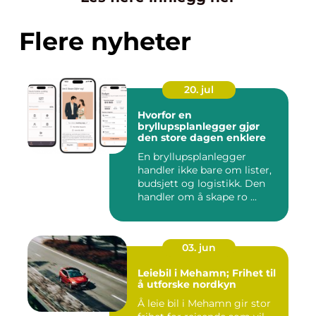
Flere nyheter
20. jul
Hvorfor en
bryllupsplanlegger gjør
den store dagen enklere
En bryllupsplanlegger
handler ikke bare om lister,
budsjett og logistikk. Den
handler om å skape ro ...
03. jun
Leiebil i Mehamn; Frihet til
å utforske nordkyn
Å leie bil i Mehamn gir stor