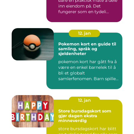
bare en praktisk måte å dele
inn eiendom på. Det
fungerer som en tydeli...
12. jan
Pokemon kort en guide til
samling, språk og
sjeldenheter
pokemon kort har gått fra å
være en enkel barnelek til å
bli et globalt
samlerfenomen. Barn spiller
...
12. jan
Store bursdagskort som
gjør dagen ekstra
minneverdig
store bursdagskort har blitt