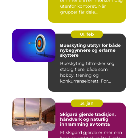
om mer enn en morsom dag
utenfor kontoret. Når
grupper får dele
opplevelser...
01. feb
Bueskyting utstyr for både
nybegynnere og erfarne
skyttere
Bueskyting tiltrekker seg
stadig flere, både som
hobby, trening og
konkurranseidrett. For
mange virk...
31. jan
Skigard gjerde tradisjon,
håndverk og naturlig
innramming av tomta
Et skigard gjerde er mer enn