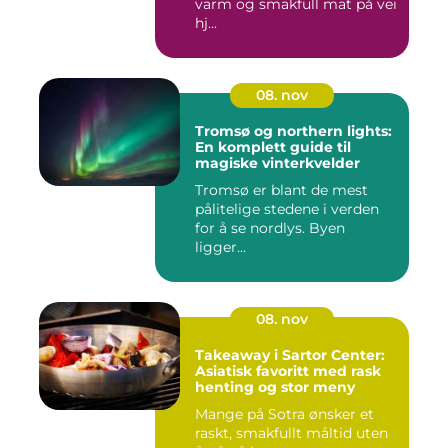
varm og smakfull mat på vei
hj...
08. nov
Tromsø og northern lights:
En komplett guide til
magiske vinterkvelder
Tromsø er blant de mest
pålitelige stedene i verden
for å se nordlys. Byen
ligger...
08. nov
Takeaway i Sartor Center:
Asiatisk favoritt med rask
henting og stor meny
Mange på Sotra ønsker et
raskt, smakfullt måltid uten