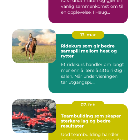
folk rundt maten og gjør en
vanlig sammenkomst om til
en opplevelse. I Haug...
13. mar
Ridekurs som gir bedre
samspill mellom hest og
rytter
Et ridekurs handler om langt
mer enn å lære å sitte riktig i
salen. Når undervisningen
tar utgangspu...
07. feb
Teambuilding som skaper
sterkere lag og bedre
resultater
God teambuilding handler