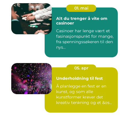
01. mai
Alt du trenger å vite om
casinoer
Casinoer har lenge vært et
fasinasjonspunkt for mange,
fra spenningssøkeren til den
nys...
05. apr
Underholdning til fest
Å planlegge en fest er en
kunst, og som alle
kunstformer krever det
kreativ tenkning og et &os...