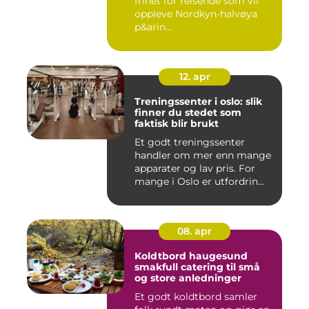
frihet for reisende som vil
oppleve Nordkyn-halvøya
p&arin...
12. apr
Treningssenter i oslo: slik
finner du stedet som
faktisk blir brukt
Et godt treningssenter
handler om mer enn mange
apparater og lav pris. For
mange i Oslo er utfordrin...
08. apr
Koldtbord haugesund
smakfull catering til små
og store anledninger
Et godt koldtbord samler