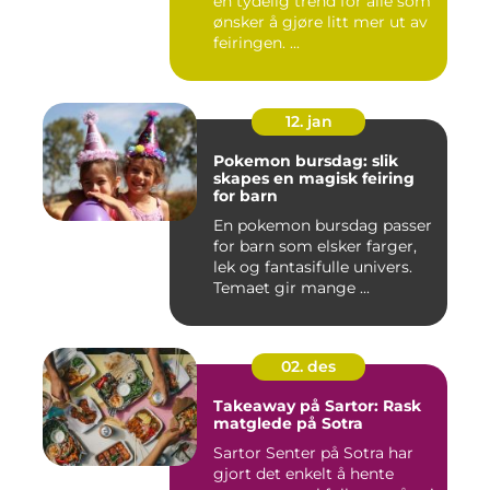
en tydelig trend for alle som
ønsker å gjøre litt mer ut av
feiringen. ...
12. jan
Pokemon bursdag: slik
skapes en magisk feiring
for barn
En pokemon bursdag passer
for barn som elsker farger,
lek og fantasifulle univers.
Temaet gir mange ...
02. des
Takeaway på Sartor: Rask
matglede på Sotra
Sartor Senter på Sotra har
gjort det enkelt å hente