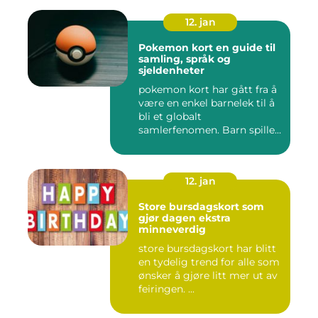
12. jan
Pokemon kort en guide til
samling, språk og
sjeldenheter
pokemon kort har gått fra å
være en enkel barnelek til å
bli et globalt
samlerfenomen. Barn spiller
...
12. jan
Store bursdagskort som
gjør dagen ekstra
minneverdig
store bursdagskort har blitt
en tydelig trend for alle som
ønsker å gjøre litt mer ut av
feiringen. ...