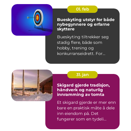
01. feb
Bueskyting utstyr for både
nybegynnere og erfarne
skyttere
Bueskyting tiltrekker seg
stadig flere, både som
hobby, trening og
konkurranseidrett. For
mange virk...
31. jan
Skigard gjerde tradisjon,
håndverk og naturlig
innramming av tomta
Et skigard gjerde er mer enn
bare en praktisk måte å dele
inn eiendom på. Det
fungerer som en tydeli...