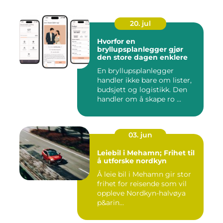
20. jul
Hvorfor en
bryllupsplanlegger gjør
den store dagen enklere
En bryllupsplanlegger
handler ikke bare om lister,
budsjett og logistikk. Den
handler om å skape ro ...
03. jun
Leiebil i Mehamn; Frihet til
å utforske nordkyn
Å leie bil i Mehamn gir stor
frihet for reisende som vil
oppleve Nordkyn-halvøya
p&arin...