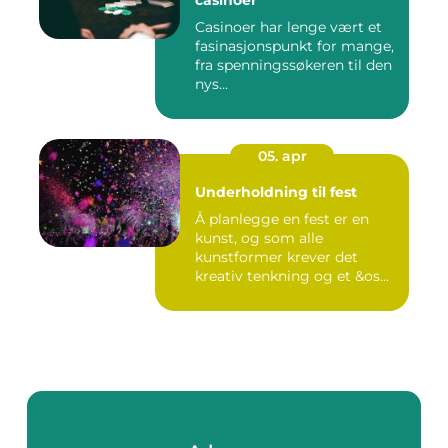
casinoer
Casinoer har lenge vært et
fasinasjonspunkt for mange,
fra spenningssøkeren til den
nys...
05. apr
Underholdning til fest
Å planlegge en fest er en
kunst, og som alle
kunstformer krever det
kreativ tenkning og et &os...