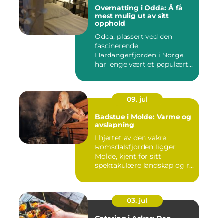
Overnatting i Odda: Å få
mest mulig ut av sitt
opphold
Odda, plassert ved den
fascinerende
Hardangerfjorden i Norge,
har lenge vært et populært...
09. jul
Badstue i Molde: Varme og
avslapning
I hjertet av den vakre
Romsdalsfjorden ligger
Molde, kjent for sitt
spektakulære landskap og r...
03. jul