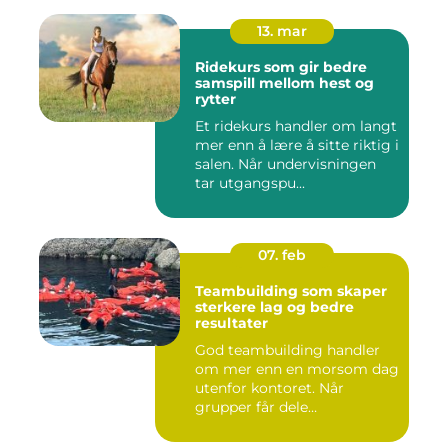
13. mar
Ridekurs som gir bedre
samspill mellom hest og
rytter
Et ridekurs handler om langt
mer enn å lære å sitte riktig i
salen. Når undervisningen
tar utgangspu...
07. feb
Teambuilding som skaper
sterkere lag og bedre
resultater
God teambuilding handler
om mer enn en morsom dag
utenfor kontoret. Når
grupper får dele
opplevelser...