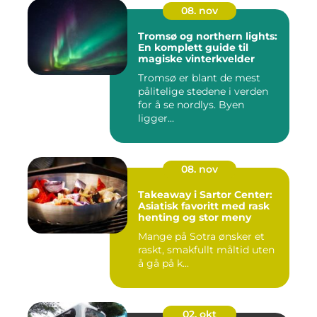
08. nov
Tromsø og northern lights:
En komplett guide til
magiske vinterkvelder
Tromsø er blant de mest
pålitelige stedene i verden
for å se nordlys. Byen
ligger...
08. nov
Takeaway i Sartor Center:
Asiatisk favoritt med rask
henting og stor meny
Mange på Sotra ønsker et
raskt, smakfullt måltid uten
å gå på k...
02. okt