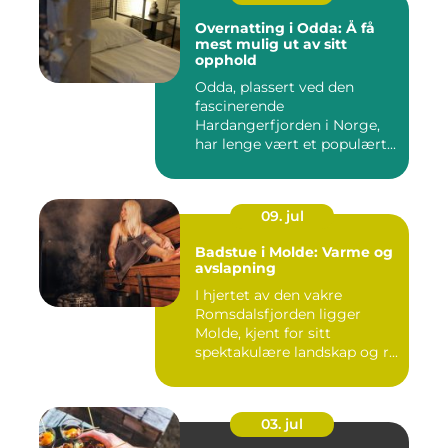
Overnatting i Odda: Å få
mest mulig ut av sitt
opphold
Odda, plassert ved den
fascinerende
Hardangerfjorden i Norge,
har lenge vært et populært...
09. jul
Badstue i Molde: Varme og
avslapning
I hjertet av den vakre
Romsdalsfjorden ligger
Molde, kjent for sitt
spektakulære landskap og r...
03. jul