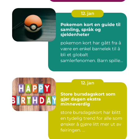
12. jan
Pokemon kort en guide til
samling, språk og
sjeldenheter
pokemon kort har gått fra å
være en enkel barnelek til å
bli et globalt
samlerfenomen. Barn spiller
...
12. jan
Store bursdagskort som
gjør dagen ekstra
minneverdig
store bursdagskort har blitt
en tydelig trend for alle som
ønsker å gjøre litt mer ut av
feiringen. ...