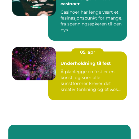
casinoer
Casinoer har lenge vært et
fasinasjonspunkt for mange,
fra spenningssøkeren til den
nys...
05. apr
Underholdning til fest
Å planlegge en fest er en
kunst, og som alle
kunstformer krever det
kreativ tenkning og et &os...