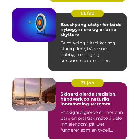
01. feb
Bueskyting utstyr for både
nybegynnere og erfarne
skyttere
Bueskyting tiltrekker seg
stadig flere, både som
hobby, trening og
konkurranseidrett. For
mange virk...
31. jan
Skigard gjerde tradisjon,
håndverk og naturlig
innramming av tomta
Et skigard gjerde er mer enn
bare en praktisk måte å dele
inn eiendom på. Det
fungerer som en tydeli...