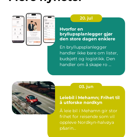
20. jul
Hvorfor en
bryllupsplanlegger gjør
den store dagen enklere
En bryllupsplanlegger
handler ikke bare om lister,
budsjett og logistikk. Den
handler om å skape ro ...
03. jun
Leiebil i Mehamn; Frihet til
å utforske nordkyn
Å leie bil i Mehamn gir stor
frihet for reisende som vil
oppleve Nordkyn-halvøya
p&arin...