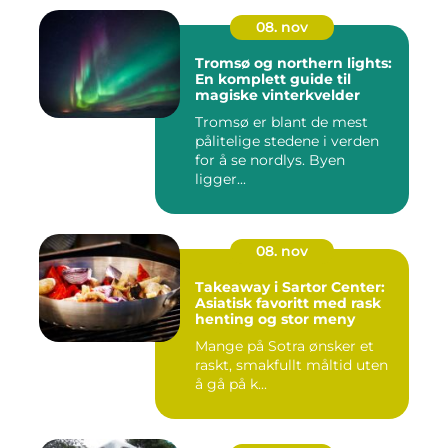
08. nov
Tromsø og northern lights:
En komplett guide til
magiske vinterkvelder
Tromsø er blant de mest
pålitelige stedene i verden
for å se nordlys. Byen
ligger...
08. nov
Takeaway i Sartor Center:
Asiatisk favoritt med rask
henting og stor meny
Mange på Sotra ønsker et
raskt, smakfullt måltid uten
å gå på k...