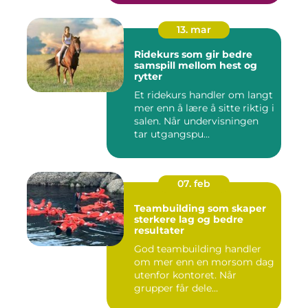
13. mar
Ridekurs som gir bedre
samspill mellom hest og
rytter
Et ridekurs handler om langt
mer enn å lære å sitte riktig i
salen. Når undervisningen
tar utgangspu...
07. feb
Teambuilding som skaper
sterkere lag og bedre
resultater
God teambuilding handler
om mer enn en morsom dag
utenfor kontoret. Når
grupper får dele
opplevelser...