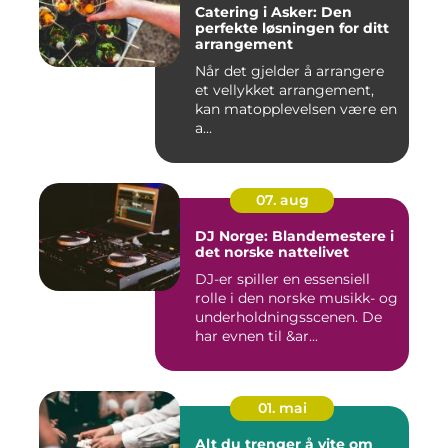
Catering i Asker: Den
perfekte løsningen for ditt
arrangement
Når det gjelder å arrangere
et vellykket arrangement,
kan matopplevelsen være en
a...
07. aug
DJ Norge: Blandemestere i
det norske nattelivet
DJ-er spiller en essensiell
rolle i den norske musikk- og
underholdningsscenen. De
har evnen til &ar...
01. mai
Alt du trenger å vite om