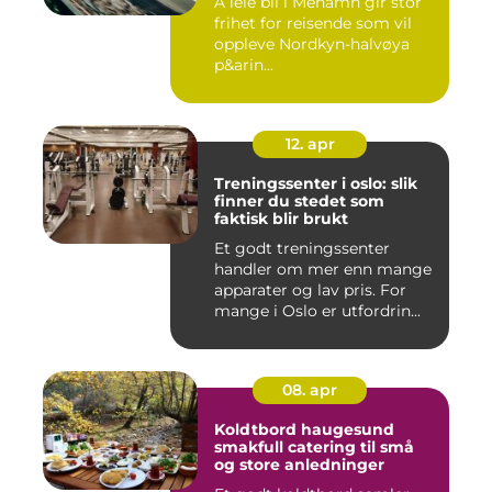
Å leie bil i Mehamn gir stor
frihet for reisende som vil
oppleve Nordkyn-halvøya
p&arin...
12. apr
Treningssenter i oslo: slik
finner du stedet som
faktisk blir brukt
Et godt treningssenter
handler om mer enn mange
apparater og lav pris. For
mange i Oslo er utfordrin...
08. apr
Koldtbord haugesund
smakfull catering til små
og store anledninger