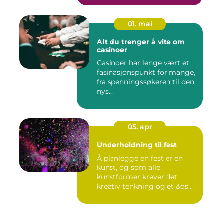
01. mai
Alt du trenger å vite om
casinoer
Casinoer har lenge vært et
fasinasjonspunkt for mange,
fra spenningssøkeren til den
nys...
05. apr
Underholdning til fest
Å planlegge en fest er en
kunst, og som alle
kunstformer krever det
kreativ tenkning og et &os...