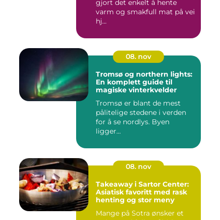
gjort det enkelt å hente
varm og smakfull mat på vei
hj...
08. nov
Tromsø og northern lights:
En komplett guide til
magiske vinterkvelder
Tromsø er blant de mest
pålitelige stedene i verden
for å se nordlys. Byen
ligger...
08. nov
Takeaway i Sartor Center:
Asiatisk favoritt med rask
henting og stor meny
Mange på Sotra ønsker et