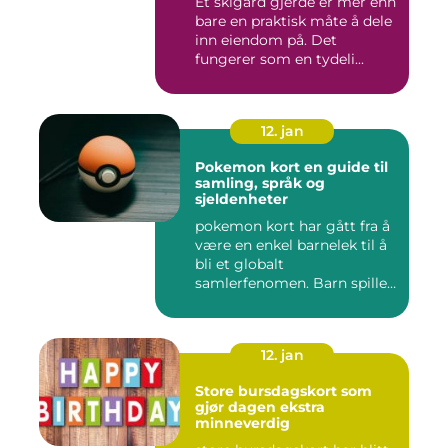
Et skigard gjerde er mer enn
bare en praktisk måte å dele
inn eiendom på. Det
fungerer som en tydeli...
12. jan
Pokemon kort en guide til
samling, språk og
sjeldenheter
pokemon kort har gått fra å
være en enkel barnelek til å
bli et globalt
samlerfenomen. Barn spiller
...
12. jan
Store bursdagskort som
gjør dagen ekstra
minneverdig