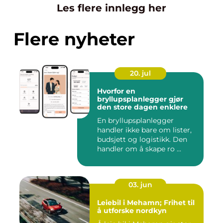
Les flere innlegg her
Flere nyheter
20. jul
Hvorfor en
bryllupsplanlegger gjør
den store dagen enklere
En bryllupsplanlegger
handler ikke bare om lister,
budsjett og logistikk. Den
handler om å skape ro ...
03. jun
Leiebil i Mehamn; Frihet til
å utforske nordkyn