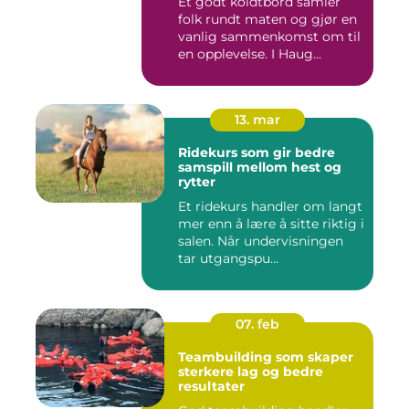
Et godt koldtbord samler
folk rundt maten og gjør en
vanlig sammenkomst om til
en opplevelse. I Haug...
13. mar
Ridekurs som gir bedre
samspill mellom hest og
rytter
Et ridekurs handler om langt
mer enn å lære å sitte riktig i
salen. Når undervisningen
tar utgangspu...
07. feb
Teambuilding som skaper
sterkere lag og bedre
resultater