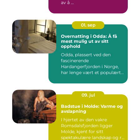
av å ...
01. sep
Overnatting i Odda: Å få
mest mulig ut av sitt
opphold
Odda, plassert ved den
fascinerende
Hardangerfjorden i Norge,
har lenge vært et populært...
09. jul
Badstue i Molde: Varme og
avslapning
I hjertet av den vakre
Romsdalsfjorden ligger
Molde, kjent for sitt
spektakulære landskap og r...