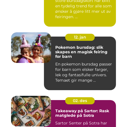
store bursdagskort har blitt
en tydelig trend for alle som
ønsker å gjøre litt mer ut av
feiringen. ...
12. jan
Pokemon bursdag: slik
skapes en magisk feiring
for barn
En pokemon bursdag passer
for barn som elsker farger,
lek og fantasifulle univers.
Temaet gir mange ...
02. des
Takeaway på Sartor: Rask
matglede på Sotra
Sartor Senter på Sotra har