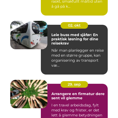
raskt, smakfullt måltid uten
å gå på k...
02. okt
Leie buss med sjåfør: En
praktisk løsning for dine
reisekrav
Når man planlegger en reise
med en større gruppe, kan
organisering av transport
væ...
29. sep
Arrangere en firmatur dere
sent vil glemme
I en travel arbeidsdag, fylt
med krav og frister, er det
lett å glemme betydningen