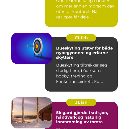
God teambuilding handler
om mer enn en morsom dag
utenfor kontoret. Når
grupper får dele
opplevelser...
01. feb
Bueskyting utstyr for både
nybegynnere og erfarne
skyttere
Bueskyting tiltrekker seg
stadig flere, både som
hobby, trening og
konkurranseidrett. For
mange virk...
31. jan
Skigard gjerde tradisjon,
håndverk og naturlig
innramming av tomta