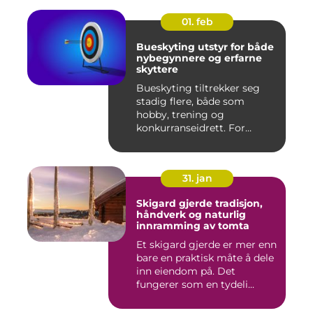
01. feb
Bueskyting utstyr for både
nybegynnere og erfarne
skyttere
Bueskyting tiltrekker seg
stadig flere, både som
hobby, trening og
konkurranseidrett. For
mange virk...
31. jan
Skigard gjerde tradisjon,
håndverk og naturlig
innramming av tomta
Et skigard gjerde er mer enn
bare en praktisk måte å dele
inn eiendom på. Det
fungerer som en tydeli...