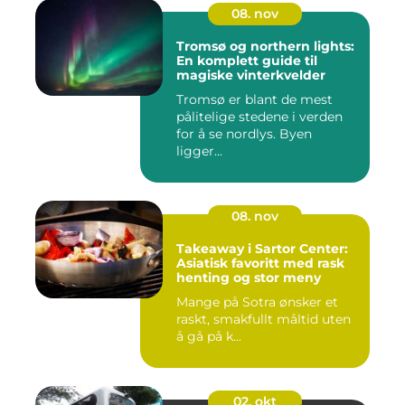
08. nov
Tromsø og northern lights:
En komplett guide til
magiske vinterkvelder
Tromsø er blant de mest
pålitelige stedene i verden
for å se nordlys. Byen
ligger...
08. nov
Takeaway i Sartor Center:
Asiatisk favoritt med rask
henting og stor meny
Mange på Sotra ønsker et
raskt, smakfullt måltid uten
å gå på k...
02. okt