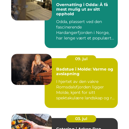
Overnatting i Odda: Å få
mest mulig ut av sitt
opphold
Odda, plassert ved den
fascinerende
Hardangerfjorden i Norge,
har lenge vært et populært...
09. jul
Badstue i Molde: Varme og
avslapning
I hjertet av den vakre
Romsdalsfjorden ligger
Molde, kjent for sitt
spektakulære landskap og r...
03. jul