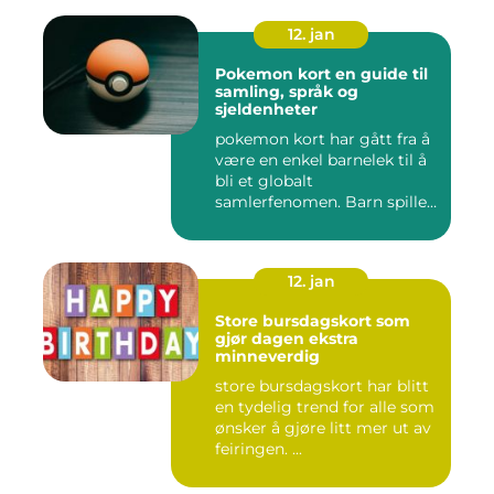
12. jan
Pokemon kort en guide til
samling, språk og
sjeldenheter
pokemon kort har gått fra å
være en enkel barnelek til å
bli et globalt
samlerfenomen. Barn spiller
...
12. jan
Store bursdagskort som
gjør dagen ekstra
minneverdig
store bursdagskort har blitt
en tydelig trend for alle som
ønsker å gjøre litt mer ut av
feiringen. ...