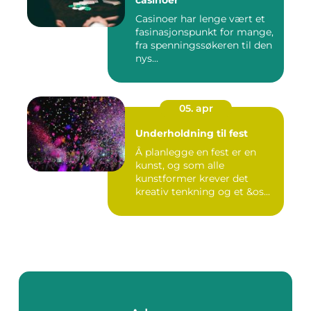
casinoer
Casinoer har lenge vært et
fasinasjonspunkt for mange,
fra spenningssøkeren til den
nys...
05. apr
Underholdning til fest
Å planlegge en fest er en
kunst, og som alle
kunstformer krever det
kreativ tenkning og et &os...