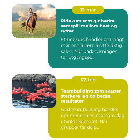
13. mar
Ridekurs som gir bedre
samspill mellom hest og
rytter
Et ridekurs handler om langt
mer enn å lære å sitte riktig i
salen. Når undervisningen
tar utgangspu...
07. feb
Teambuilding som skaper
sterkere lag og bedre
resultater
God teambuilding handler
om mer enn en morsom dag
utenfor kontoret. Når
grupper får dele
opplevelser...