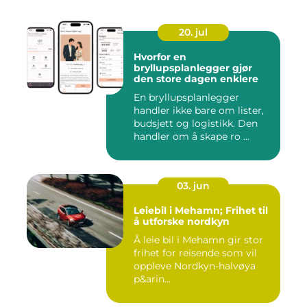
20. jul
Hvorfor en
bryllupsplanlegger gjør
den store dagen enklere
En bryllupsplanlegger
handler ikke bare om lister,
budsjett og logistikk. Den
handler om å skape ro ...
03. jun
Leiebil i Mehamn; Frihet til
å utforske nordkyn
Å leie bil i Mehamn gir stor
frihet for reisende som vil
oppleve Nordkyn-halvøya
p&arin...